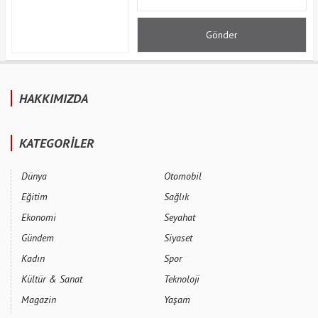
HAKKIMIZDA
KATEGORİLER
Dünya
Otomobil
Eğitim
Sağlık
Ekonomi
Seyahat
Gündem
Siyaset
Kadın
Spor
Kültür & Sanat
Teknoloji
Magazin
Yaşam