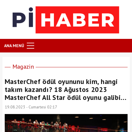
ANA MENÜ
Magazin
MasterChef ödül oyununu kim, hangi
takım kazandı? 18 Ağustos 2023
MasterChef All Star ödül oyunu galibi...
19.08.2023 - Cumartesi 02:17