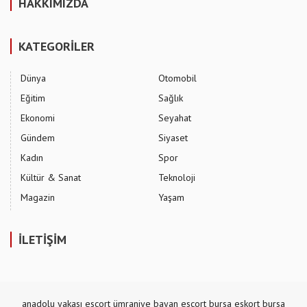
HAKKIMIZDA
KATEGORİLER
Dünya
Otomobil
Eğitim
Sağlık
Ekonomi
Seyahat
Gündem
Siyaset
Kadın
Spor
Kültür & Sanat
Teknoloji
Magazin
Yaşam
İLETİŞİM
anadolu yakası escort
ümraniye bayan escort
bursa eskort
bursa