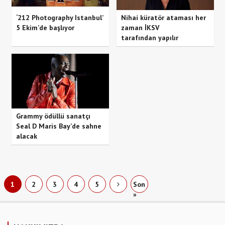
‘212 Photography Istanbul’
Nihai küratör ataması her
5 Ekim’de başlıyor
zaman İKSV
tarafından yapılır
Grammy ödüllü sanatçı
Seal D Maris Bay’de sahne
alacak
1
2
3
4
5
Son
»