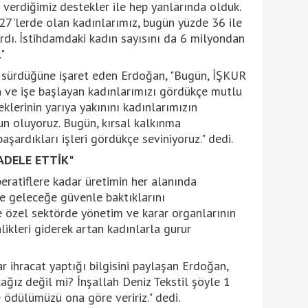
 verdiğimiz destekler ile hep yanlarında olduk.
27'lerde olan kadınlarımız, bugün yüzde 36 ile
ırdı. İstihdamdaki kadın sayısını da 6 milyondan
"
 sürdüğüne işaret eden Erdoğan, "Bugün, İŞKUR
an ve işe başlayan kadınlarımızı gördükçe mutlu
erinin yarıya yakınını kadınlarımızın
n oluyoruz. Bugün, kırsal kalkınma
aşardıkları işleri gördükçe seviniyoruz." dedi.
ADELE ETTİK"
eratiflere kadar üretimin her alanında
e geleceğe güvenle baktıklarını
özel sektörde yönetim ve karar organlarının
nlikleri giderek artan kadınlarla gurur
r ihracat yaptığı bilgisini paylaşan Erdoğan,
cağız değil mi? İnşallah Deniz Tekstil şöyle 1
 ödülümüzü ona göre veririz." dedi.