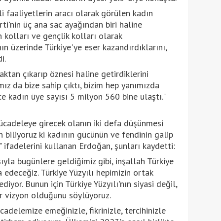
i faaliyetlerin aracı olarak görülen kadın
rti'nin üç ana sac ayağından biri haline
 kolları ve gençlik kolları olarak
ın üzerinde Türkiye'ye eser kazandırdıklarını,
i.
aktan çıkarıp öznesi haline getirdiklerini
ız da bize sahip çıktı, bizim hep yanımızda
ce kadın üye sayısı 5 milyon 560 bine ulaştı."
mücadeleye girecek olanın iki defa düşünmesi
 biliyoruz ki kadının gücünün ve fendinin galip
ifadelerini kullanan Erdoğan, şunları kaydetti:
yla bugünlere geldiğimiz gibi, inşallah Türkiye
şa edeceğiz. Türkiye Yüzyılı hepimizin ortak
diyor. Bunun için Türkiye Yüzyılı'nın siyasi değil,
bir vizyon olduğunu söylüyoruz.
cadelemize emeğinizle, fikrinizle, tercihinizle