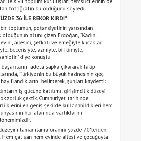
ar ile sivil toplum kuruluşları temsilcilerinin de
ı olan fotoğrafın bu olduğunu söyledi.
ÜZDE 36 İLE REKOR KIRDI"
 bir toplumun, potansiyelinin yarısından
ş olduğunun altını çizen Erdoğan, "Kadın,
evini, ailesini, şefkati ve emeğiyle kucaklar
, becerisiyle, azmiyle, birikimiyle,
ahiptir." diye konuştu.
 başarılarını adeta şapka çıkararak takip
larında, Türkiye'nin bu büyük hazinesinin geç
ayıflandıklarını belirterek, şunları kaydetti:
nların iş gücüne katılımı, girişimcilik düzeyi
ok zorluk çektik. Cumhuriyet tarihinde
lüklerini en geniş şekilde kullanabildikleri hem
dünyasının her alanında varlıklarını
dönemimizdir.
m düzeyini tamamlama oranını yüzde 70'lerden
k. Hem çalışan hem evinde ailesi ve çocuğuyla