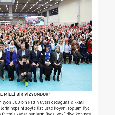
İL MİLLİ BİR VİZYONDUR"
 milyon 560 bin kadın üyesi olduğuna dikkati
ilerin hepsini şöyle üst üste koyun, toplam üye
 üyemiz kadar bunların üyesi yok." diye konuştu.