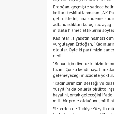
Erdoğan, geçmişte sadece belirl
kolları teşkilatlanmasını, AK Pa
getirdiklerini, ana kademe, kadın
adlandırdıkları bu üç sac ayağın
millete hizmet ettiklerini söyled
Kadınları, siyasetin nesnesi olm
vurgulayan Erdoğan, "Kadınlarım
oldular. Öyle ki partimizin sade
dedi.
"Bunun için diyoruz ki bizimle 
lazım. Çünkü kendi hayatımızdan
gelemeyeceği mücadele yoktur." 
"Kadınlarımızın desteği ve duası
Yüzyılı'nı da onlarla birlikte in
hayalini, ortak geleceğini ifade e
milli bir proje olduğunu, milli 
Sizlerden de Türkiye Yüzyıllı mü