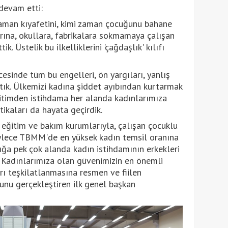
devam etti:
zaman kıyafetini, kimi zaman çocuğunu bahane
rına, okullara, fabrikalara sokmamaya çalışan
k. Üstelik bu ilkelliklerini 'çağdaşlık' kılıfı
esinde tüm bu engelleri, ön yargıları, yanlış
aktık. Ülkemizi kadına şiddet ayıbından kurtarmak
ğitimden istihdama her alanda kadınlarımıza
tikaları da hayata geçirdik.
 eğitim ve bakım kurumlarıyla, çalışan çocuklu
ylece TBMM'de en yüksek kadın temsil oranına
ığa pek çok alanda kadın istihdamının erkekleri
k. Kadınlarımıza olan güvenimizin en önemli
rı teşkilatlanmasına resmen ve fiilen
bunu gerçekleştiren ilk genel başkan