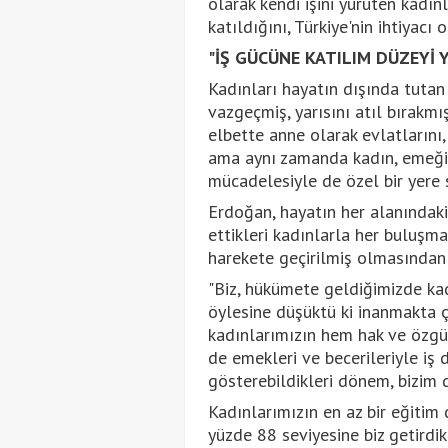
olarak kendi işini yürüten kadınl
katıldığını, Türkiye'nin ihtiyac
"İŞ GÜCÜNE KATILIM DÜZEYİ Y
Kadınları hayatın dışında tutan
vazgeçmiş, yarısını atıl bırakmı
elbette anne olarak evlatlarını, 
ama aynı zamanda kadın, emeğiyle
mücadelesiyle de özel bir yere s
Erdoğan, hayatın her alanındaki
ettikleri kadınlarla her buluşma
harekete geçirilmiş olmasından h
"Biz, hükümete geldiğimizde kadı
öylesine düşüktü ki inanmakta ç
kadınlarımızın hem hak ve özgür
de emekleri ve becerileriyle iş 
gösterebildikleri dönem, bizim 
Kadınlarımızın en az bir eğiti
yüzde 88 seviyesine biz getirdi