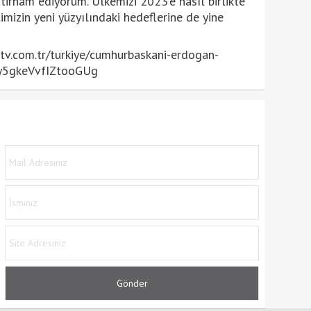
tirham ediyorum. Ülkemizi 2023'e nasıl birlikte
imizin yeni yüzyılındaki hedeflerine de yine
v.com.tr/turkiye/cumhurbaskani-erdogan-
By5gkeVvfIZtooGUg