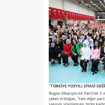
"TÜRKİYE YÜZYILI SİYASİ DEĞ
Bugün itibarıyla AK Parti'nin 5
çeken Erdoğan, "Yani diğer part
sayısını söylüyorum, bizim kadın