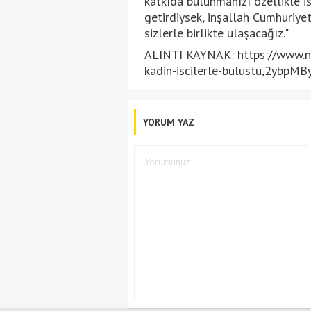
katkıda bulunmanızı özellikle is
getirdiysek, inşallah Cumhuriyet
sizlerle birlikte ulaşacağız."
ALINTI KAYNAK: https://www.nt
kadin-iscilerle-bulustu,2ybpM
YORUM YAZ