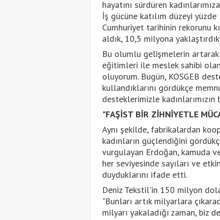
hayatını sürdüren kadınlarımıza
İş gücüne katılım düzeyi yüzde 
Cumhuriyet tarihinin rekorunu k
aldık, 10,5 milyona yaklaştırdık.
Bu olumlu gelişmelerin artarak
eğitimleri ile meslek sahibi ol
oluyorum. Bugün, KOSGEB destekl
kullandıklarını gördükçe memnu
desteklerimizle kadınlarımızın b
"FAŞİST BİR ZİHNİYETLE MÜC
Aynı şekilde, fabrikalardan koop
kadınların güçlendiğini gördükç
vurgulayan Erdoğan, kamuda ve 
her seviyesinde sayıları ve etki
duyduklarını ifade etti.
Deniz Tekstil'in 150 milyon dola
"Bunları artık milyarlara çıkara
milyarı yakaladığı zaman, biz de