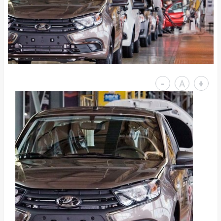
-
A
+