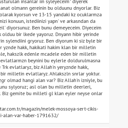
sturulan insanlar iin syleyeceim" diyerek
anat olmann gereinin bu olduunu dnyorlar. Biz
 olarak kyorsun ve 13-15 yandaki kz ocuklarmza
diinizi konuun, istediinizi yapn' ve arkasndan da
 deil' diyorsunuz. Ben bunu demeyeceim. Diyeceim
ok olduu bir lkede yayoruz. Dnyann hibir yerinde
n sylendiini gryoruz. Ben diyorum ki siz byle bir
yer yznde hakk, hakikati hakim klan bir milletin
le, hakszlk edenle mcadele eden bir milletin
, evlatlarmzn beynini bu eylerle doldurulmasna
rk evlatlaryz, biz Allah'n yeryznde hakk,
 bir milletin evlatlaryz. Ahlakszln snrlar yoktur.
zgr olmad hangi alan var? Biz Allah'n izniyle, bu
unu sylyoruz; asl olan bu milletin deerleri,
ir. Biz gemite bu milleti gl klan eyler neyse onlar
ar.com.tr/magazin/melek-mossoya-sert-cikis-
gi-alan-var-haber-1791632/