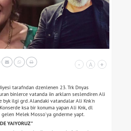
-
A
+
iyesi tarafndan dzenlenen 23. Trk Dnyas
ran binlerce vatanda iin arklarn seslendiren Ali
 byk ilgi grd. Alandaki vatandalar Ali Knk'n
. Konserde ksa bir konuma yapan Ali Knk, dl
e gelen Melek Mosso'ya gnderme yapt.
DE YAIYORUZ"