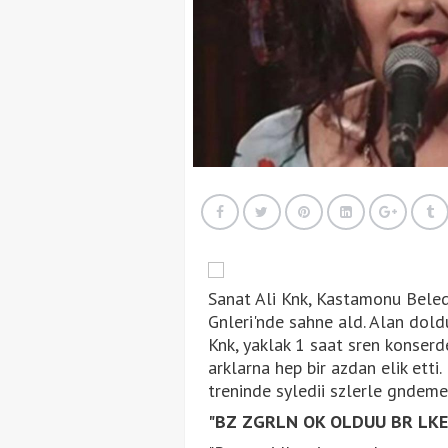
Sanat Ali Knk, Kastamonu Beled
Gnleri'nde sahne ald. Alan doldu
Knk, yaklak 1 saat sren konserde
arklarna hep bir azdan elik etti
treninde syledii szlerle gndem
"BZ ZGRLN OK OLDUU BR LKE