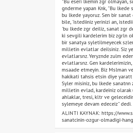
"Bu eseri lkemin zgr olmayan, su
gnderme yapan Knk, "Bu lkede s
bu lkede yayoruz. Sen bir sanat
bile, 'istediiniz yerinizi an, iste
'bu lkede zgr deiliz, sanat zgr
ki sevgili kardelerim biz zgrln 
bir sanatya syletilmeyecek szleri
milletin evlatlar deilsiniz. Siz 
evlatlarsnz. Yeryznde zulm eden
evlatlarsnz. Gen kardelerimizin
msaade etmeyin. Biz Mslman ve T
hakikati tahsis etsin diye yaratt
Syler misiniz, bu lkede sanatnn 
milletin evlad, kardeiniz olarak 
ahlaklar, tresi, kltr ve geleceid
sylemeye devam edeceiz" dedi.
ALINTI KAYNAK: https://www.st
sanatcinin-ozgur-olmadigi-han