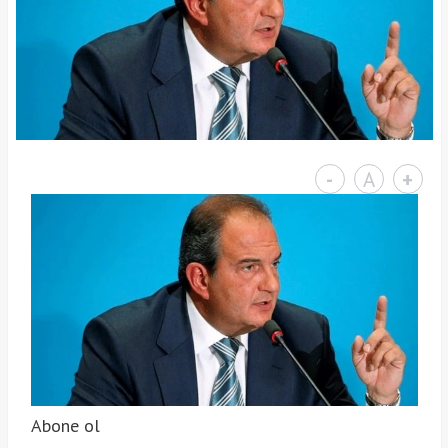
-
A
+
Abone ol