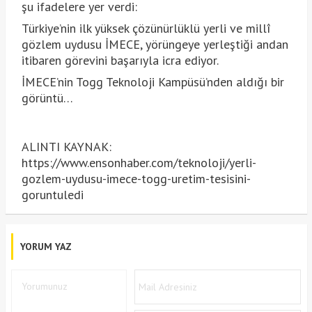
şu ifadelere yer verdi:
Türkiye’nin ilk yüksek çözünürlüklü yerli ve millî
gözlem uydusu İMECE, yörüngeye yerleştiği andan
itibaren görevini başarıyla icra ediyor.
İMECE’nin Togg Teknoloji Kampüsü’nden aldığı bir
görüntü…
ALINTI KAYNAK:
https://www.ensonhaber.com/teknoloji/yerli-
gozlem-uydusu-imece-togg-uretim-tesisini-
goruntuledi
YORUM YAZ