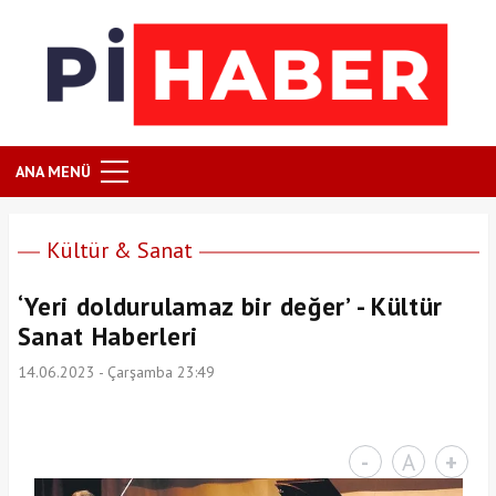
ANA MENÜ
Kültür & Sanat
‘Yeri doldurulamaz bir değer’ - Kültür
Sanat Haberleri
14.06.2023 - Çarşamba 23:49
-
A
+