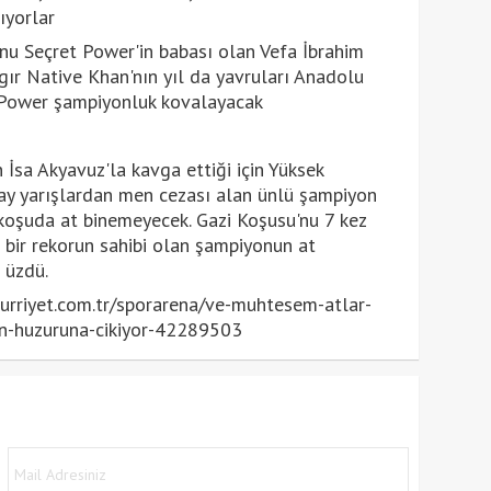
ıyorlar
nu Seçret Power'in babası olan Vefa İbrahim
ygır Native Khan'nın yıl da yavruları Anadolu
 Power şampiyonluk kovalayacak
 İsa Akyavuz'la kavga ettiği için Yüksek
ay yarışlardan men cezası alan ünlü şampiyon
koşuda at binemeyecek. Gazi Koşusu'nu 7 kez
r bir rekorun sahibi olan şampiyonun at
 üzdü.
rriyet.com.tr/sporarena/ve-muhtesem-atlar-
in-huzuruna-cikiyor-42289503