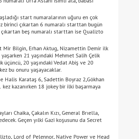
 numaralı Urfa Aslanı isimli ata, babası
başladığı start numaralarının uğuru en çok
z birinci çıkartan 6 numaralı starttan bugün
ci çıkartan beş numaralı starttan ise Qualizto
ir Bilgin, Erhan Aktug, Nizamettin Demir ilk
ı yaşarken 21 yaşındaki Mehmet Salih Çelik
ik üçüncü, 20 yaşındaki Vedat Abiş ve 20
 kez bu onuru yaşayacaklar.
de Halis Karataş 6, Sadettin Boyraz 2,Gökhan
 kez kazanırken 18 jokey bir ilki başarmaya
ları Chaika, Çakalın Kızı, General Brıella,
edecek. Geçen yılki Gazi koşusunu da Secret
lizto, Lord of Pelennor, Native Power ve Head