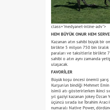
class="medyanet-inline-adv">
HEM BÜYÜK ONUR HEM SERV
Kazanan atın sahibi büyük bir on
birlikte 5 milyon 750 bin liralı
paraları ve taksitlerle birlikte 
sahibi o atın aynı zamanda yeti
ulaşacak.
FAVORİLER
Büyük koşu öncesi önemli yarış 
Kurşun'un bindiği Mehmet Emin 
isimli atı gösterirlerken ikinci 
yıl gaziyi kazanan jokey Özcan Y
üçüncü sırada ise İbrahim Aracı'
numaralı Native Power, dördüncü