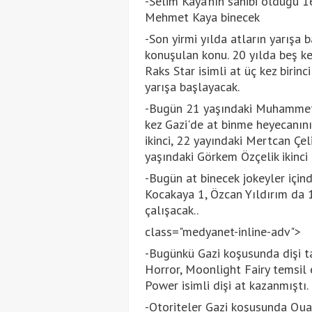
-Selim Kaya’nın sahibi olduğu 16
Mehmet Kaya binecek
-Son yirmi yılda atların yarışa 
konuşulan konu. 20 yılda beş ke
Raks Star isimli at üç kez birin
yarışa başlayacak.
-Bugün 21 yaşındaki Muhammet M
kez Gazi'de at binme heyecanın
ikinci, 22 yayındaki Mertcan Çel
yaşındaki Görkem Özçelik ikinci
-Bugün at binecek jokeyler için
Kocakaya 1, Özcan Yıldırım da 1
çalışacak..
class="medyanet-inline-adv">
-Bugünkü Gazi koşusunda dişi tay
Horror, Moonlight Fairy temsil 
Power isimli dişi at kazanmıştı.
-Otoriteler Gazi koşusunda Qua