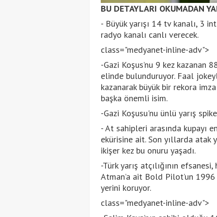
BU DETAYLARI OKUMADAN YAR
- Büyük yarışı 14 tv kanalı, 3 in
radyo kanalı canlı verecek.
class="medyanet-inline-adv">
-Gazi Koşus’nu 9 kez kazanan 88
elinde bulunduruyor. Faal jokeyl
kazanarak büyük bir rekora imza
başka önemli isim.
-Gazi Koşusu'nu ünlü yarış spike
- At sahipleri arasında kupayı e
ekürisine ait. Son yıllarda atak
ikişer kez bu onuru yaşadı.
-Türk yarış atçılığının efsanes
Atman’a ait Bold Pilot’un 1996 y
yerini koruyor.
class="medyanet-inline-adv">