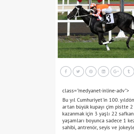
class="medyanet-inline-adv">
Bu yıl Cumhuriyet'in 100. yıld
artan büyük kupayı çim pistte 
kazanmak için 3 yaşlı 22 safkan İ
yaşamları boyunca sadece 1 kez
sahibi, antrenör, seyis ve jokeyle