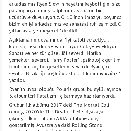
arkadaşımız Ryan Siew'in hayatını kaybettiğini size
paramparça olmuş kalplerimiz ve derin bir
üzüntüyle duyuruyoruz. O, 10 inanılmaz yıl boyunca
bizim en iyi arkadaşımız ve sanatsal ruh eşimizdi. O
yıllar asla yetmeyecek" denildi.
Açıklamanın devamında, "İyi kalpli ve zekiydi,
komikti, cesurdur ve yaratıcıydı. Çok yetenekliydi.
Sanatı ve her tür güzelliği severdi. Harika
yemekleri severdi. Harry Potter'ı, psikolojik gerilim
filmlerini, suç belgesellerini severdi. Ryan çok
sevildi. Bıraktığı boşluğu asla dolduramayacağız."
yazıldı.
Ryan'ın üyesi olduğu Polaris grubu bu eylül ayında
3. albümleri Fatalizm'i çıkarmaya hazırlanıyordu.
Grubun ilk albümü 2017'deki The Mortal Coli
olmuş, 2020'de The Death of Me piyasaya
çıkmıştı. İkinci albüm ARIA ödülüne aday
gösterilmiş, Avustralya'daki Rolling Stone