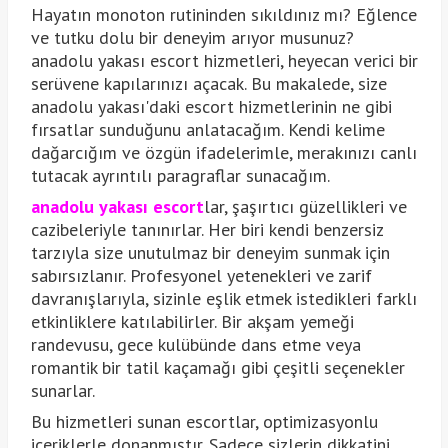
Hayatın monoton rutininden sıkıldınız mı? Eğlence
ve tutku dolu bir deneyim arıyor musunuz?
anadolu yakası escort hizmetleri, heyecan verici bir
serüvene kapılarınızı açacak. Bu makalede, size
anadolu yakası'daki escort hizmetlerinin ne gibi
fırsatlar sunduğunu anlatacağım. Kendi kelime
dağarcığım ve özgün ifadelerimle, merakınızı canlı
tutacak ayrıntılı paragraflar sunacağım.
anadolu yakası escort
lar, şaşırtıcı güzellikleri ve
cazibeleriyle tanınırlar. Her biri kendi benzersiz
tarzıyla size unutulmaz bir deneyim sunmak için
sabırsızlanır. Profesyonel yetenekleri ve zarif
davranışlarıyla, sizinle eşlik etmek istedikleri farklı
etkinliklere katılabilirler. Bir akşam yemeği
randevusu, gece kulübünde dans etme veya
romantik bir tatil kaçamağı gibi çeşitli seçenekler
sunarlar.
Bu hizmetleri sunan escortlar, optimizasyonlu
içeriklerle donanmıştır. Sadece sizlerin dikkatini