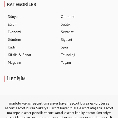
KATEGORİLER
Dünya
Otomobil
Eğitim
Sağlık
Ekonomi
Seyahat
Gündem
Siyaset
Kadın
Spor
Kültür & Sanat
Teknoloji
Magazin
Yaşam
İLETİŞİM
anadolu yakası escort
ümraniye bayan escort
bursa eskort
bursa
escort
escort bursa
Sakarya Escort Bayan
tuzla escort
ataşehir escort
maltepe escort
pendik escort
kartal escort
kadıky escort
ümraniye
escort
kartal escort
marmaris escort
escort konya
escort konya
şişli