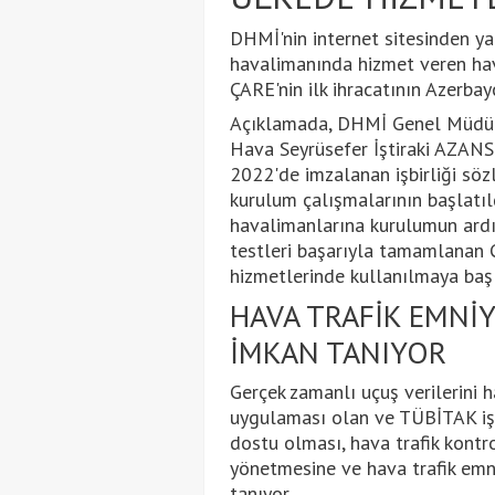
DHMİ'nin internet sitesinden ya
havalimanında hizmet veren hava
ÇARE'nin ilk ihracatının Azerbay
Açıklamada, DHMİ Genel Müdürü
Hava Seyrüsefer İştiraki AZANS 
2022'de imzalanan işbirliği sö
kurulum çalışmalarının başlatıl
havalimanlarına kurulumun ardın
testleri başarıyla tamamlanan Ç
hizmetlerinde kullanılmaya başl
HAVA TRAFİK EMNİ
İMKAN TANIYOR
Gerçek zamanlı uçuş verilerini 
uygulaması olan ve TÜBİTAK işbir
dostu olması, hava trafik kontro
yönetmesine ve hava trafik emn
tanıyor.