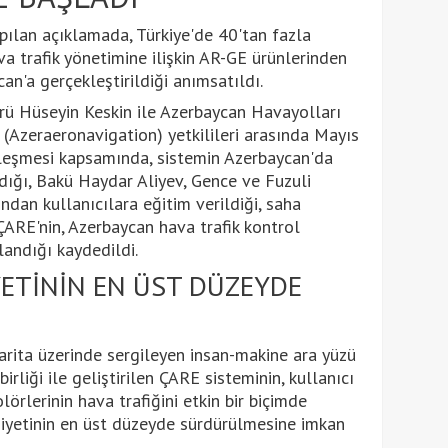
pılan açıklamada, Türkiye'de 40'tan fazla
 trafik yönetimine ilişkin AR-GE ürünlerinden
can'a gerçekleştirildiği anımsatıldı.
 Hüseyin Keskin ile Azerbaycan Havayolları
(Azeraeronavigation) yetkilileri arasında Mayıs
zleşmesi kapsamında, sistemin Azerbaycan'da
dığı, Bakü Haydar Aliyev, Gence ve Fuzuli
dan kullanıcılara eğitim verildiği, saha
ARE'nin, Azerbaycan hava trafik kontrol
andığı kaydedildi.
YETİNİN EN ÜST DÜZEYDE
harita üzerinde sergileyen insan-makine ara yüzü
liği ile geliştirilen ÇARE sisteminin, kullanıcı
lörlerinin hava trafiğini etkin bir biçimde
iyetinin en üst düzeyde sürdürülmesine imkan