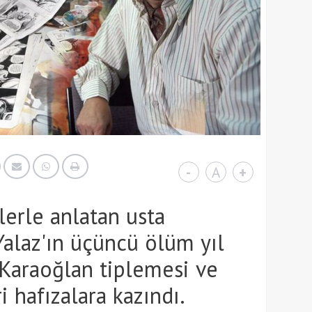
-
A
+
ilerle anlatan usta
 Yalaz'ın üçüncü ölüm yıl
 Karaoğlan tiplemesi ve
 hafızalara kazındı.