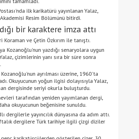
itimini tamamladı.
stası'nda ilk karikatürü yayınlanan Yalaz,
 Akademisi Resim Bölümünü bitirdi.
ığı bir karaktere imza attı
 Koraman ve Çetin Özkırım ile tanıştı.
ya Kozanoğlu'nun yazdığı senaryolara uygun
Yalaz, çizimlerinin yanı sıra bir süre sonra
.
 Kozanoğlu'nun ayrılması üzerine, 1960'ta
adı. Okuyucunun yoğun ilgisi dolayısıyla Yalaz,
man dergisinde seriyi okurla buluşturdu.
evleri tarafından yeniden yayımlanan dergi,
z daha okuyucunun beğenisine sunuldu.
lı dergilerle yayıncılık dünyasına da adım attı.
lık dergilere Türk tarihiye ilgili çizgi diziler
genç karikatürcülerden gösterilen çizer, 30