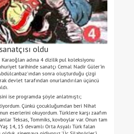
sanatçısı oldu
araoğlan adına 4 dizilik pul koleksiyonu
mhuriyet tarihinde sanatçı Cemal Nadir Güler'in
Abdülcanbaz'ından sonra oluşturduğu çizgi
rak devlet tarafından onurlandırılan üçüncü
ldı.
esini ise programda şöyle anlatmıştı;
stiyordum. Çünkü çocukluğumdan beri Nihat
nun eserlerini okuyordum. Türklere karşı zaafım
anlar Teksas, Tommiks, kovboylar var. Onun tam
. Yaş 14, 15 devamlı Orta Asyalı Türk falan
 olduk, sinemaya gidiyoruz 'Üç Silahşörler'i