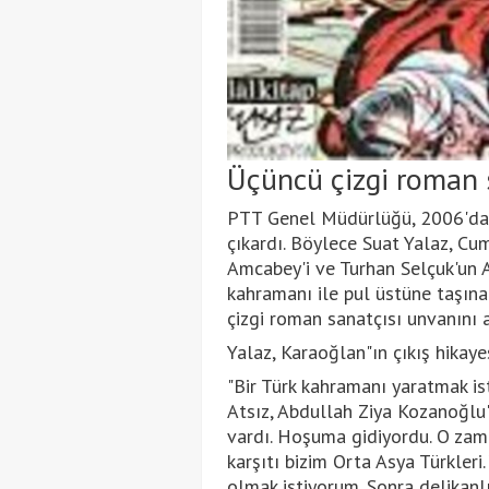
Üçüncü çizgi roman 
PTT Genel Müdürlüğü, 2006'da K
çıkardı. Böylece Suat Yalaz, Cu
Amcabey'i ve Turhan Selçuk'un 
kahramanı ile pul üstüne taşına
çizgi roman sanatçısı unvanını a
Yalaz, Karaoğlan"ın çıkış hikay
"Bir Türk kahramanı yaratmak i
Atsız, Abdullah Ziya Kozanoğlu'
vardı. Hoşuma gidiyordu. O zam
karşıtı bizim Orta Asya Türkleri
olmak istiyorum. Sonra delikanlı