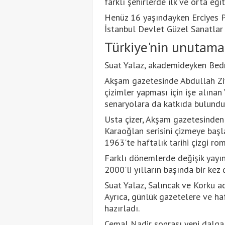
farklı şehirlerde ilk ve orta eğ
Henüz 16 yaşındayken Erciyes Po
İstanbul Devlet Güzel Sanatlar
Türkiye'nin unutamad
Suat Yalaz, akademideyken Bedri
Akşam gazetesinde Abdullah Zi
çizimler yapması için işe alınan 
senaryolara da katkıda bulundu
Usta çizer, Akşam gazetesinden
Karaoğlan serisini çizmeye başl
1963'te haftalık tarihi çizgi ro
Farklı dönemlerde değişik yayın
2000'li yılların başında bir ke
Suat Yalaz, Salıncak ve Korku ad
Ayrıca, günlük gazetelere ve hafta
hazırladı.
Cemal Nadir sonrası yeni dalga 