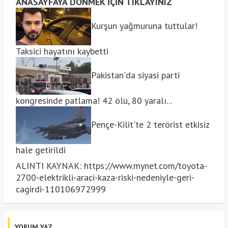
ANASAYFAYA DÖNMEK İÇİN TIKLAYINIZ
Kurşun yağmuruna tuttular!
Taksici hayatını kaybetti
Pakistan'da siyasi parti
kongresinde patlama! 42 ölü, 80 yaralı...
Pençe-Kilit'te 2 terörist etkisiz
hale getirildi
ALINTI KAYNAK: https://www.mynet.com/toyota-
2700-elektrikli-araci-kaza-riski-nedeniyle-geri-
cagirdi-110106972999
YORUM YAZ