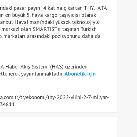
ndaki pazar payını 4 katına çıkartan THY, IATA
n en büyük 5. hava kargo taşıyıcısı olarak
tanbul Havalimanı’ndaki yüksek teknolojiyle
 merkezi olan SMARTIST’e taşınan Turkish
o markaları arasındaki pozisyonunu daha da
AA Haber Akış Sistemi (HAS) üzerinden
etlenerek yayımlanmaktadır.
Abonelik için
com.tr/tr/ekonomi/thy-2022-yilini-2-7-milyar-
834811