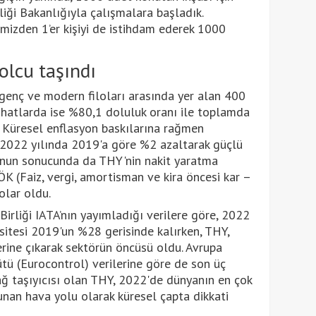
kliği Bakanlığıyla çalışmalara başladık.
izden 1’er kişiyi de istihdam ederek 1000
olcu taşındı
genç ve modern filoları arasında yer alan 400
ş hatlarda ise %80,1 doluluk oranı ile toplamda
. Küresel enflasyon baskılarına rağmen
ni 2022 yılında 2019'a göre %2 azaltarak güçlü
unun sonucunda da THY'nin nakit yaratma
K (Faiz, vergi, amortisman ve kira öncesi kar –
olar oldu.
Birliği IATA’nın yayımladığı verilere göre, 2022
sitesi 2019'un %28 gerisinde kalırken, THY,
erine çıkarak sektörün öncüsü oldu. Avrupa
tü (Eurocontrol) verilerine göre de son üç
 ağ taşıyıcısı olan THY, 2022'de dünyanın en çok
sunan hava yolu olarak küresel çapta dikkati