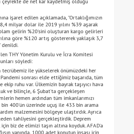
ncı çeyrekte de net kar kaydetmiş olduğu
nına işaret edilen açıklamada, "Ortaklığımızın
18,4 milyar dolar ile 2019 yılını %39 aşarak
oplam gelirin %20’sini oluşturan kargo gelirleri
ına göre %120 artış göstererek yaklaşık 3,7
 denildi.
ilen THY Yönetim Kurulu ve İcra Komitesi
unları söyledi:
tecrübemiz ile yükselerek önümüzdeki her
Pandemi sonrası elde ettiğimiz başarıda, tüm
 ekip ruhu var. Ülkemizin bayrak taşıyıcı hava
uk ve bilinçle, 6 Şubat’ta gerçekleşen
lerin hemen ardından tüm imkanlarımızı
 bin 400’ün üzerinde uçuş ile 433 bin arama
yardım malzemesini bölgeye ulaştırdık. Ayrıca
eden tahliyesini gerçekleştirdik. Deprem
 için biz de elimizi taşın altına koyduk. AFAD’a
ğışın yanında, 1000 adet konutun inşası için