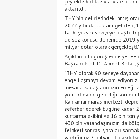
çeyrekle birlikte üst üste altı
aktarıldı.
THY'nin gelirlerindeki artış ora
2022 yılında toplam gelirleri, 
tarihi yüksek seviyeye ulaştı. T
de söz konusu dönemde 2019 yıl
milyar dolar olarak gerçekleşti."
Açıklamada görüşlerine yer ver
Başkanı Prof. Dr. Ahmet Bolat, ş
"THY olarak 90 seneye dayanan 
engeli aşmaya devam ediyoruz. 
mesai arkadaşlarımızın emeği ve
yolu olmanın getirdiği sorumlul
Kahramanmaraş merkezli deprem
seferber ederek bugüne kadar 2
kurtarma ekibini ve 16 bin ton 
430 bin vatandaşımızın da bölg
felaketi sonrası yaraları sarmak
yaptığımız 2 milyar TL nakdi ba