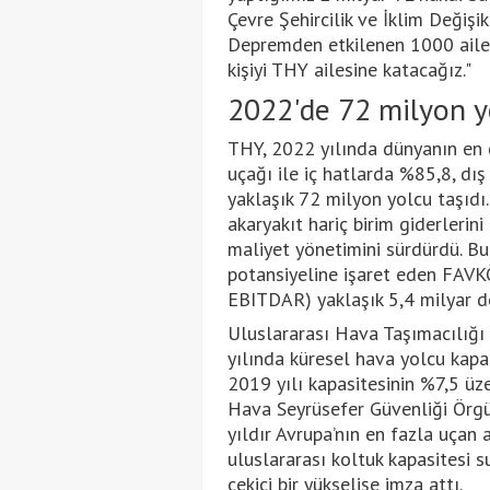
Çevre Şehircilik ve İklim Değişi
Depremden etkilenen 1000 ailem
kişiyi THY ailesine katacağız."
2022'de 72 milyon y
THY, 2022 yılında dünyanın en 
uçağı ile iç hatlarda %85,8, dı
yaklaşık 72 milyon yolcu taşıdı
akaryakıt hariç birim giderleri
maliyet yönetimini sürdürdü. B
potansiyeline işaret eden FAVKÖ
EBITDAR) yaklaşık 5,4 milyar d
Uluslararası Hava Taşımacılığı 
yılında küresel hava yolcu kapa
2019 yılı kapasitesinin %7,5 üz
Hava Seyrüsefer Güvenliği Örgü
yıldır Avrupa’nın en fazla uçan
uluslararası koltuk kapasitesi 
çekici bir yükselişe imza attı.