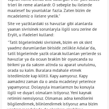
trleri iin reme alanlardr. O sebeple bu ilelerde
maalesef bu younluklar fazla. Zaten bizim de
mcadelemiz o ilelere ynelik."
Site ve yazlklardaki ss havuzlar gibi alanlarda
yaanan sivrisinek sorunlaryla ilgili soru zerine de
Eryiit, u ifadeleri kulland:
"Tatil blgelerindeki sivrisinek, bizim en ok sknt
yaadmz durumlardan birisidir. zellikle Adalar'da,
tatil blgelerinde yazlk olarak kullanlan yerlerde ss
havuzlar ya da ocuun braklm bir oyuncanda su
birikmi ya da saksnn altnda su aparat unutulmu,
orada su kalm. Buralara mdahale etmek
istediimizde kap kilitli. Kapy aamyoruz. Kapy
aamadmz zaman da o anda mcadeleyi yeterince
yapamyoruz. Dolaysyla insanlarmzn bu konuyla
ilgili ve duyarl olmalarn istiyoruz. Yeni kaynak
retimini nemsiyoruz. Olmamas adna kendilerini
bilgilendirmek, bilinlendirmek istiyoruz ama bizim