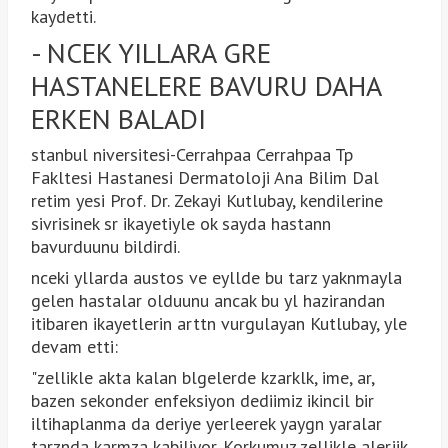
kaydetti.
- NCEK YILLARA GRE
HASTANELERE BAVURU DAHA
ERKEN BALADI
stanbul niversitesi-Cerrahpaa Cerrahpaa Tp
Fakltesi Hastanesi Dermatoloji Ana Bilim Dal
retim yesi Prof. Dr. Zekayi Kutlubay, kendilerine
sivrisinek sr ikayetiyle ok sayda hastann
bavurduunu bildirdi.
nceki yllarda austos ve eyllde bu tarz yaknmayla
gelen hastalar olduunu ancak bu yl hazirandan
itibaren ikayetlerin arttn vurgulayan Kutlubay, yle
devam etti:
"zellikle akta kalan blgelerde kzarklk, ime, ar,
bazen sekonder enfeksiyon dediimiz ikincil bir
iltihaplanma da deriye yerleerek yaygn yaralar
tarznda karmza kabiliyor. Korkumuz zellikle alerjik