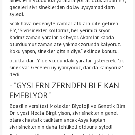
Sineklerin vcudunda yaralara yol at ocuklardan E.Y,
geceleri sivrisineklerden dolay uyuyamadklarn
syledi.
Scak hava nedeniyle camlar atklarn dile getiren
E.Y, "Sivrisinekler kollarmz, her yerimizi sryor.
Kadmz zaman yaralar ok byyor. Akamlar kapda
oturduumuz zaman ate yakmak zorunda kalyoruz.
Koku yapsn, sinekler gitsin diye." eklinde konutu.
ocuklardan .Y. de vcudundaki yaralar gstererek, "ok
sinek var. Geceleri uyuyamyoruz, dar da kamyoruz."
dedi.
- "GYSLERN ZERNDEN BLE KAN
EMEBLYOR"
Boazii niversitesi Molekler Biyoloji ve Genetik Blm
Dr. r. yesi Necla Birgl yison, sivrisineklerin genel
olarak hastalk tadklarn ancak Asya kaplan
sivrisineklerinin daha tehlikeli olduunu syledi.