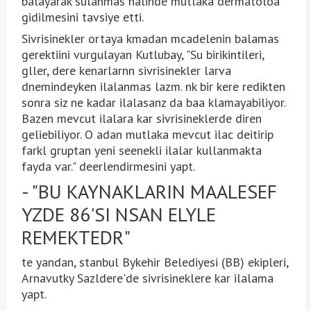
balayarak sulanmas halinde mutlaka dermatoloa
gidilmesini tavsiye etti.
Sivrisinekler ortaya kmadan mcadelenin balamas
gerektiini vurgulayan Kutlubay, "Su birikintileri,
gller, dere kenarlarnn sivrisinekler larva
dnemindeyken ilalanmas lazm. nk bir kere redikten
sonra siz ne kadar ilalasanz da baa klamayabiliyor.
Bazen mevcut ilalara kar sivrisineklerde diren
geliebiliyor. O adan mutlaka mevcut ilac deitirip
farkl gruptan yeni seenekli ilalar kullanmakta
fayda var." deerlendirmesini yapt.
- "BU KAYNAKLARIN MAALESEF
YZDE 86'SI NSAN ELYLE
REMEKTEDR"
te yandan, stanbul Bykehir Belediyesi (BB) ekipleri,
Arnavutky Sazldere'de sivrisineklere kar ilalama
yapt.