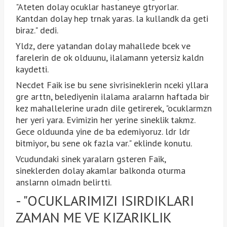
"Ateten dolay ocuklar hastaneye gtryorlar.
Kantdan dolay hep trnak yaras. la kullandk da geti
biraz." dedi.
Yldz, dere yatandan dolay mahallede bcek ve
farelerin de ok olduunu, ilalamann yetersiz kaldn
kaydetti.
Necdet Faik ise bu sene sivrisineklerin nceki yllara
gre arttn, belediyenin ilalama aralarnn haftada bir
kez mahallelerine uradn dile getirerek, "ocuklarmzn
her yeri yara. Evimizin her yerine sineklik takmz.
Gece olduunda yine de ba edemiyoruz. ldr ldr
bitmiyor, bu sene ok fazla var." eklinde konutu.
Vcudundaki sinek yaralarn gsteren Faik,
sineklerden dolay akamlar balkonda oturma
anslarnn olmadn belirtti.
- "OCUKLARIMIZI ISIRDIKLARI
ZAMAN ME VE KIZARIKLIK