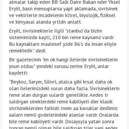
almalar takip eden BB Salk Daire Bakan nder Yksel
Eryiit, basn mensuplarna yapt aklamada, sivrisinek
ve vektrlerle mcadelenin kltrel, biyolojik, fiziksel
ve kimyasal alanda yrtldn anlatt.
Eryiit, sivrisineklerle ilgili "stanbul'da bizim
sistemimizde kaytl, 210 bin reme kaynamz vardr.
Bu kaynaklarn maalesef yzde 86's da insan eliyle
remektedir." dedi.
Bir gazetecinin "en ok hangi ilelerde sivrisineklerin
youn olduu" ynndeki sorusu zerine Eryiit, unlar
kaydetti:
"Beykoz, Saryer, Silivri, atalca gibi krsal daha ok
olan ilelerimizdeki sorun daha fazla. Sivrisineklerin
reme alan durgun sulardr genellikle. Aedes tr
saldrgan sineklerdeki reme kabiliyeti dier klasik
sivrisineklerden farkldr. rnein aa kavuklar dediimiz
aalarn nemli gvdelerindeki alanlar vardr. Oralarda
bile reme kabiliyeti vardr. Dolaysyla yatan sonra
topran nemli olmas bile saldrgan trler yani aedes