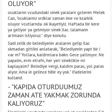
OLUYOR"
ocuklarnn vcudundaki sinek yaralarn gsteren Melek
Can, "ocuklarmz srdklar zaman ime ve kzarklk
oluyor vcutlarnda. ok ikayetiyiz. Haftada bir kere
ya geliyor ya gelmiyor sinek ilac. lalamann
artmasn istiyoruz." diye konutu.
Sadi zelik de belediyenin aralarnn gelip ilac
skmadan gittiini anlatarak, "Belediyenin yapt bir i
var m? Yollara, kaldrmlara bakn. Gece yatlmyor. Ne
yapalm, evin etrafn, her yeri sineklikle mi
kaplayalm? Belediye vergi, kaldrm paras, yol paras
alyor. Ama ie gelince hibir ey yok." ifadelerini
kulland.
- "KAPIDA OTURDUUMUZ
ZAMAN ATE YAKMAK ZORUNDA
KALIYORUZ"