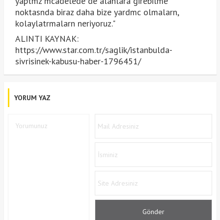
yaptmz mcadelede de alanlara girebilme
noktasnda biraz daha bize yardmc olmalarn,
kolaylatrmalarn neriyoruz."
ALINTI KAYNAK:
https://www.star.com.tr/saglik/istanbulda-
sivrisinek-kabusu-haber-1796451/
YORUM YAZ