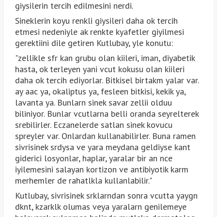
giysilerin tercih edilmesini nerdi.
Sineklerin koyu renkli giysileri daha ok tercih
etmesi nedeniyle ak renkte kyafetler giyilmesi
gerektiini dile getiren Kutlubay, yle konutu:
"zellikle sfr kan grubu olan kiileri, iman, diyabetik
hasta, ok terleyen yani vcut kokusu olan kiileri
daha ok tercih ediyorlar. Bitkisel birtakm yalar var.
ay aac ya, okaliptus ya, fesleen bitkisi, kekik ya,
lavanta ya. Bunlarn sinek savar zellii olduu
biliniyor. Bunlar vcutlarna belli oranda seyrelterek
srebilirler. Eczanelerde satlan sinek kovucu
spreyler var. Onlardan kullanabilirler. Buna ramen
sivrisinek srdysa ve yara meydana geldiyse kant
giderici losyonlar, haplar, yaralar bir an nce
iyilemesini salayan kortizon ve antibiyotik karm
merhemler de rahatlkla kullanlabilir."
Kutlubay, sivrisinek srklarndan sonra vcutta yaygn
dknt, kzarklk olumas veya yaralarn genilemeye