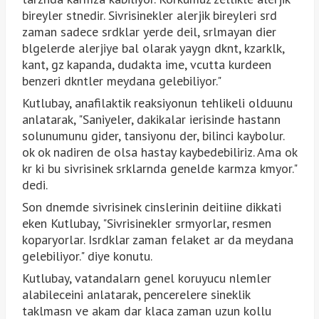
bireyler stnedir. Sivrisinekler alerjik bireyleri srd
zaman sadece srdklar yerde deil, srlmayan dier
blgelerde alerjiye bal olarak yaygn dknt, kzarklk,
kant, gz kapanda, dudakta ime, vcutta kurdeen
benzeri dkntler meydana gelebiliyor."
Kutlubay, anafilaktik reaksiyonun tehlikeli olduunu
anlatarak, "Saniyeler, dakikalar ierisinde hastann
solunumunu gider, tansiyonu der, bilinci kaybolur.
ok ok nadiren de olsa hastay kaybedebiliriz. Ama ok
kr ki bu sivrisinek srklarnda genelde karmza kmyor."
dedi.
Son dnemde sivrisinek cinslerinin deitiine dikkati
eken Kutlubay, "Sivrisinekler srmyorlar, resmen
koparyorlar. Isrdklar zaman felaket ar da meydana
gelebiliyor." diye konutu.
Kutlubay, vatandalarn genel koruyucu nlemler
alabileceini anlatarak, pencerelere sineklik
taklmasn ve akam dar klaca zaman uzun kollu