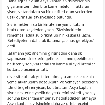
Daha agresif olan Asya kaplan sivrisineklerinin
giysilerin zerinden bile kan emebildiini aktaran
yison, vatandalara su birikintileri olan yerlerden
uzak durmalar tavsiyesinde bulundu.
Sivrisineklerin su birikintilerine yumurtalarn
braktklarn kaydeden yison, "Sivrisineklerin
rememesi adna su birikintilerinin kalkmas lazm.
Belediyelerin daha ok ilalama yapmas gerekiyor."
dedi.
lalamann yaz dnemine girilmeden daha sk
yaplmasnn sineklerin gelimesinin nne geebileceini
belirten yison, vatandalarn kanma nleyici kremler
kullanabileceini anlatt.
niversite olarak yrttkleri almayla am kesebceinin
yeme alkanlklarn bozduklarn ve yemeyen bceklerin
ldn dile getiren yison, bu almalarn Asya kaplan
sivrisineklerine ynelik de yrttklerini syledi. yison, yl
sonuna kadar tamamlamay hedefledikleri almayla
Asya kaplan sivrisineinin daha az grlebileceini