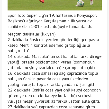
Spor Toto Süper Lig’in 19. haftasında Konyaspor,
Beşiktaş’ı ağırlıyor. Karşılaşmanın ilk yarısı ev
sahibi ekibin 1-0’lık üstünlüğüyle tamamlandı.
Maçtan dakikalar (İlk yarı)
2. dakikada Rosier’in yerden gönderdiği geri pasta
kaleci Mert’in kontrol edemediği top ağlarla
buluştu. 1-0
14. dakikada Masuaku’nun sol kanattan arka direğe
yaptığı ortada bekletmeden vuran Redmond’un
şutunda meşin yuvarlak direğe çarpıp auta çıktı.
16. dakikada ceza sahası içi sağ çaprazında topla
buluşan Cenk’in pasında ceza yayı üzerinden
yaptığı vuruşta top az farkla yandan dışarı gitti.
22. dakikada Cenk’in ceza yayı önü kaleyi cepheden
gören yerden direkt kaleye kullandığı serbest
vuruşta meşin yuvarlak az farkla üstten auta çıktı.
27. dakikada sağ çaprazdan ceza sahasına giren