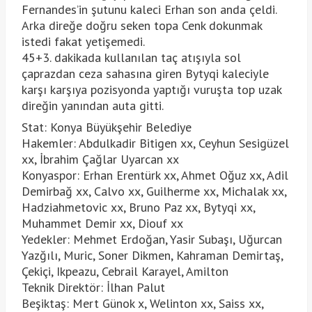
Fernandes’in şutunu kaleci Erhan son anda çeldi.
Arka direğe doğru seken topa Cenk dokunmak
istedi fakat yetişemedi.
45+3. dakikada kullanılan taç atışıyla sol
çaprazdan ceza sahasına giren Bytyqi kaleciyle
karşı karşıya pozisyonda yaptığı vuruşta top uzak
direğin yanından auta gitti.
Stat: Konya Büyükşehir Belediye
Hakemler: Abdulkadir Bitigen xx, Ceyhun Sesigüzel
xx, İbrahim Çağlar Uyarcan xx
Konyaspor: Erhan Erentürk xx, Ahmet Oğuz xx, Adil
Demirbağ xx, Calvo xx, Guilherme xx, Michalak xx,
Hadziahmetovic xx, Bruno Paz xx, Bytyqi xx,
Muhammet Demir xx, Diouf xx
Yedekler: Mehmet Erdoğan, Yasir Subaşı, Uğurcan
Yazğılı, Muric, Soner Dikmen, Kahraman Demirtaş,
Çekiçi, Ikpeazu, Cebrail Karayel, Amilton
Teknik Direktör: İlhan Palut
Beşiktaş: Mert Günok x, Welinton xx, Saiss xx,