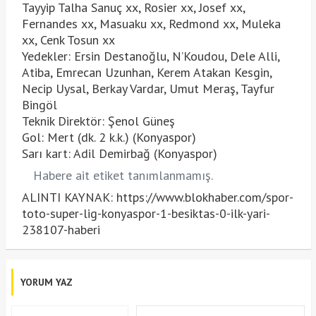
Tayyip Talha Sanuç xx, Rosier xx, Josef xx,
Fernandes xx, Masuaku xx, Redmond xx, Muleka
xx, Cenk Tosun xx
Yedekler: Ersin Destanoğlu, N’Koudou, Dele Alli,
Atiba, Emrecan Uzunhan, Kerem Atakan Kesgin,
Necip Uysal, Berkay Vardar, Umut Meraş, Tayfur
Bingöl
Teknik Direktör: Şenol Güneş
Gol: Mert (dk. 2 k.k.) (Konyaspor)
Sarı kart: Adil Demirbağ (Konyaspor)
Habere ait etiket tanımlanmamış.
ALINTI KAYNAK: https://www.blokhaber.com/spor-
toto-super-lig-konyaspor-1-besiktas-0-ilk-yari-
238107-haberi
YORUM YAZ