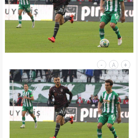
-
A
+