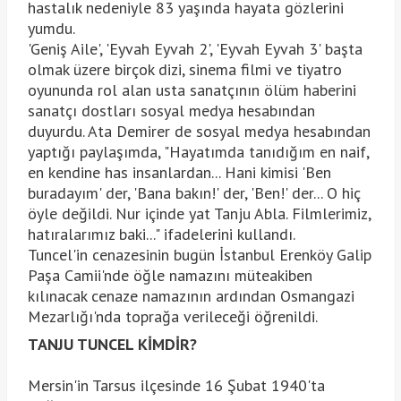
hastalık nedeniyle 83 yaşında hayata gözlerini
yumdu.
'Geniş Aile', 'Eyvah Eyvah 2', 'Eyvah Eyvah 3' başta
olmak üzere birçok dizi, sinema filmi ve tiyatro
oyununda rol alan usta sanatçının ölüm haberini
sanatçı dostları sosyal medya hesabından
duyurdu. Ata Demirer de sosyal medya hesabından
yaptığı paylaşımda, "Hayatımda tanıdığım en naif,
en kendine has insanlardan... Hani kimisi 'Ben
buradayım' der, 'Bana bakın!' der, 'Ben!' der... O hiç
öyle değildi. Nur içinde yat Tanju Abla. Filmlerimiz,
hatıralarımız baki..." ifadelerini kullandı.
Tuncel'in cenazesinin bugün İstanbul Erenköy Galip
Paşa Camii'nde öğle namazını müteakiben
kılınacak cenaze namazının ardından Osmangazi
Mezarlığı'nda toprağa verileceği öğrenildi.
TANJU TUNCEL KİMDİR?
Mersin'in Tarsus ilçesinde 16 Şubat 1940'ta