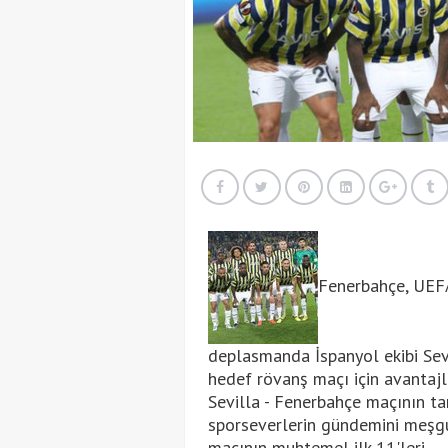
Fenerbahçe, UEFA
deplasmanda İspanyol ekibi Sevill
hedef rövanş maçı için avantajlı
Sevilla - Fenerbahçe maçının ta
sporseverlerin gündemini meşgu
maçının muhtemel ilk 11'leri..