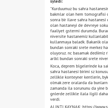
syledi:
"Kurduumuz bu sahra hastanesin
bakmlar olan hem tomografisi o
sonra bir ilave sahra hastanesi 
olan hastaneyi de devreye soku
faaliyet gstermi durumda. Bura
niversite hastanemiz kullanlabi
kullanmaya baladk. Bakanlk olar
bundan sonraki srete merkez ha
oluyoruz. nc basamak dediimiz r
arlkl bundan sonraki srete niver
Koca, deprem blgelerinde ka sa
sahra hastanesi birimi sz konus
zellikle konteyner kentlerin, by
olmak zere oralarda da bunlarn 
zamanda ila sorununu da yine b
gnlerde zellikle ilala ilgili da
verdi.
ALINTI KAYNAK: https://www.sta