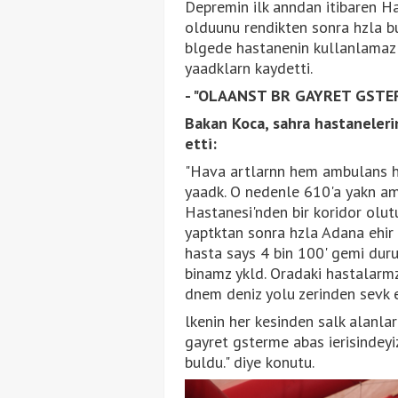
Depremin ilk anndan itibaren H
olduunu rendikten sonra hzla b
blgede hastanenin kullanlamaz 
yaadklarn kaydetti.
- "OLAANST BR GAYRET GSTE
Bakan Koca, sahra hastaneleri
etti:
"Hava artlarnn hem ambulans he
yaadk. O nedenle 610'a yakn am
Hastanesi'nden bir koridor olu
yaptktan sonra hzla Adana ehir 
hasta says 4 bin 100' gemi dur
binamz ykld. Oradaki hastalarmz
dnem deniz yolu zerinden sevk et
lkenin her kesinden salk alanlar
gayret gsterme abas ierisindeyiz
buldu." diye konutu.