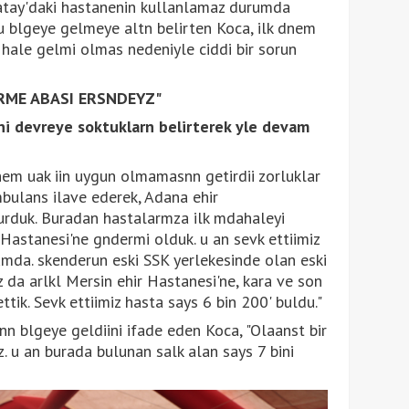
atay'daki hastanenin kullanlamaz durumda
u blgeye gelmeye altn belirten Koca, ilk dnem
hale gelmi olmas nedeniyle ciddi bir sorun
RME ABASI ERSNDEYZ"
ni devreye soktuklarn belirterek yle devam
m uak iin uygun olmamasnn getirdii zorluklar
bulans ilave ederek, Adana ehir
turduk. Buradan hastalarmza ilk mdahaleyi
Hastanesi'ne gndermi olduk. u an sevk ettiimiz
umda. skenderun eski SSK yerlekesinde olan eski
 da arlkl Mersin ehir Hastanesi'ne, kara ve son
tik. Sevk ettiimiz hasta says 6 bin 200' buldu."
nn blgeye geldiini ifade eden Koca, "Olaanst bir
. u an burada bulunan salk alan says 7 bini