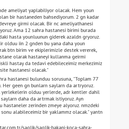
de ameliyat yaplabiliyor olacak. Hem youn
lan bir hastaneden bahsediyorum. 2 gn kadar
devreye girmi olacak. Bir nc ameliyathanesi
yoruz. Ama 12 sahra hastanesi birimi burada
daki hasta younluunun giderek azaldn gryoruz.
lir olduu iin 2 gnden bu yana daha youn
ak btn birim ve ekiplerimizle destek vererek,
stane olarak hastaneyi kullanma geirmi
iskli hastay da tedavi edebileceimiz merkezimiz
site hastanesi olacak."
hra hastanesi bulunduu sorusuna, "Toplam 77
u. Her geen gn bunlarn saylarn da artryoruz.
k yerlekelerin olduu yerlerde, adr kentler dahil
saylarn daha da artrmak istiyoruz. Ayn
u hastaneler zerinden zmeye alyoruz. nmzdeki
ha sonu alabileceimiz bir yaklammz olacak." yantn
r.com.tr/saglik/saglik-bakani-koca-sahra-