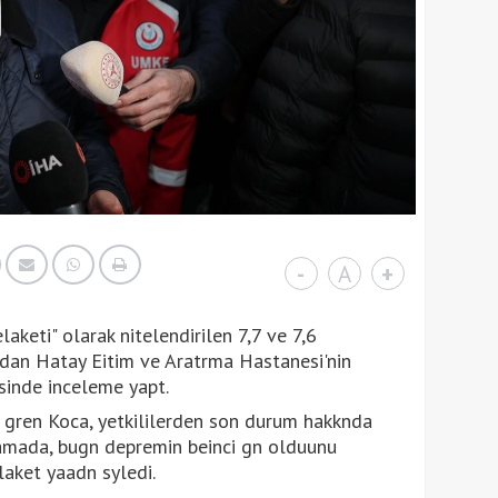
-
A
+
elaketi" olarak nitelendirilen 7,7 ve 7,6
ndan Hatay Eitim ve Aratrma Hastanesi'nin
sinde inceleme yapt.
a gren Koca, yetkililerden son durum hakknda
lamada, bugn depremin beinci gn olduunu
elaket yaadn syledi.