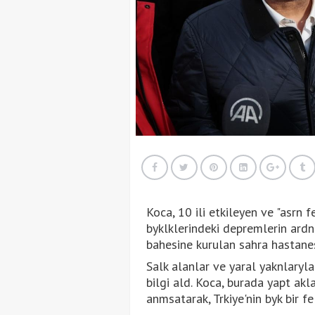
Koca, 10 ili etkileyen ve "asrn f
byklklerindeki depremlerin ard
bahesine kurulan sahra hastane
Salk alanlar ve yaral yaknlaryl
bilgi ald. Koca, burada yapt ak
anmsatarak, Trkiye'nin byk bir f