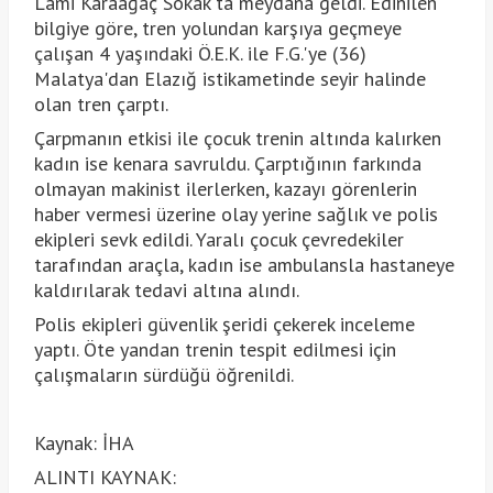
Lami Karaağaç Sokak'ta meydana geldi. Edinilen
bilgiye göre, tren yolundan karşıya geçmeye
çalışan 4 yaşındaki Ö.E.K. ile F.G.'ye (36)
Malatya'dan Elazığ istikametinde seyir halinde
olan tren çarptı.
Çarpmanın etkisi ile çocuk trenin altında kalırken
kadın ise kenara savruldu. Çarptığının farkında
olmayan makinist ilerlerken, kazayı görenlerin
haber vermesi üzerine olay yerine sağlık ve polis
ekipleri sevk edildi. Yaralı çocuk çevredekiler
tarafından araçla, kadın ise ambulansla hastaneye
kaldırılarak tedavi altına alındı.
Polis ekipleri güvenlik şeridi çekerek inceleme
yaptı. Öte yandan trenin tespit edilmesi için
çalışmaların sürdüğü öğrenildi.
Kaynak: İHA
ALINTI KAYNAK: