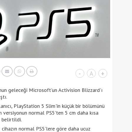
-
A
+
nun geleceği Microsoft'un Activision Blizzard'ı
ştı.
lanıcı, PlayStation 5 Slim'in küçük bir bölümünü
im versiyonun normal PS5'ten 5 cm daha kısa
elirtildi.
 cihazın normal PS5'lere göre daha ucuz