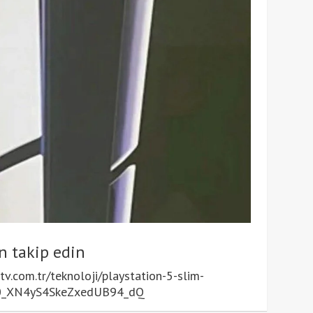
n takip edin
.com.tr/teknoloji/playstation-5-slim-
di,0_XN4yS4SkeZxedUB94_dQ