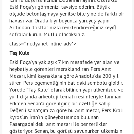
Eski Foça’yı görmenizi tavsiye ederim. Büyük
ölçüde betonlaşmaya yenilse bile yine de farklı bir
havası var. Orada kıyı boyunca yürüyüş yapın.
Ardından dostlarınızla renklendireceğiniz keyifli
sofralar kurun. Mutlu olacaksınız.
class="medyanet-inline-adv">
Taş Kule
Eski Foça’ya yaklaşık 7 km mesafede yer alan ve
heybetiyle görenleri meraklandıran Pers Anıt
Mezarı, kimi kaynaklara göre Anadolu’da 200 yıl
süren Pers egemenliğinin batıdaki sembolü gibidir.
Yörede “Taş Kule” olarak bilinen yapı ülkemizde ve
yurt dışında arkeoloji temalı resimleriyle tanınan
Erkmen Senan’a göre ilginç bir özelliğe sahip.
Değerli sanatçımıza göre bu anıt mezar, Pers Kralı
Kyros’un İran’ın güneybatısında bulunan
Pasargadai’deki anıt mezarı ile benzerlikler
gösteriyor. Senan, bu görüşü savunurken ülkemizin