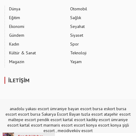
Dünya
Otomobil
Eğitim
Sağlık
Ekonomi
Seyahat
Gündem
Siyaset
Kadın
Spor
Kültür & Sanat
Teknoloji
Magazin
Yaşam
İLETİŞİM
anadolu yakası escort
ümraniye bayan escort
bursa eskort
bursa
escort
escort bursa
Sakarya Escort Bayan
tuzla escort
ataşehir escort
maltepe escort
pendik escort
kartal escort
kadıky escort
ümraniye
escort
kartal escort
marmaris escort
escort konya
escort konya
şişli
escort
,
mecidiyeköy escort