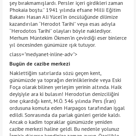
şey bırakmamışlardı. Persler içeri girdikleri zaman
Phokaia boştu.” 1941 yılında efsane Milli Eğitim
Bakanı Hasan Ali Yücel’in öncülüğünde dilimize
kazandırılan “Herodot Tarihi” veya esas adıyla
“Herodotos Tarihi” olayları böyle naklediyor.
Merhum Müntekim Ökmen’in çevirdiği eser binlerce
yıl öncesinden günümüze ışık tutuyor.
class="medyanet-inline-adv">
Bugün de cazibe merkezi
Naklettiğim satırlarda sözü geçen kent,
günümüzde ya toprağın derinliklerinde veya Eski
Foça olarak bilinen yerleşim yerinin altında. Halk
deyişiyle ara ki bulasın! Herodot’un denizciliğini
öne çıkardığı kent, M.Ö. 546 yılında Pers (İran)
ordusuna komuta eden Harpagos tarafından işgal
edildi. Sonrasında da parlak günleri geride kaldı.
Ancak o kadim topraklar günümüzde yeniden
cazibe merkezi haline geldi. Bu nedenle yolunuz
İzmir’e düşerse kendinize zaman ayırın. Özellikle