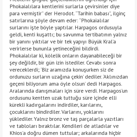
Phokaialılara kentlerini surlarla çevirsinler diye
para vermiştir” der Herodot. “Tarihin babası”, ilginç
satırlarına şöyle devam eder: “Phokaialılar
surlarını işte böyle yaptılar. Harpagos ordusuyla
geldi, kenti kuşattı; bu savunma tertibatının yalnız
bir yanını yıktılar ve bir tek yapıyı Büyük Kral’a
verirlerse bununla yetineceğini bildirdi.
Phokaialılar ki, kölelik onların dayanabileceği bir
şey değildir, bir gün izin istediler. Cevabı sonra
vereceklerdi; ‘Biz aramızda konuşurken siz de
ordunuzu surların uzağına çekin’ dediler. ‘Aklınızdan
geçeni biliyorum ama öyle olsun’ dedi Harpagos.
Aralarında danışmaları için süre verdi. Harpagos’un
ordusunu kentten uzak tuttuğu süre içinde elli
kürekli kadırgalarını indirdiler, karılarını,
çocuklarını bindirdiler. Varlarını, yoklarını
yüklediler. Yalnız bronz ve taş parçalarla yazıtları
ve tabloları bıraktılar. Kendileri de atladılar ve
Khios’a doğru dümen tuttular; arkalarında hiçbir