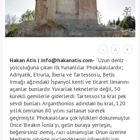
-
A
+
Hakan Atis |
info@hakanatis.com-
“Uzun deniz
yolculuğuna çıkan ilk Yunanlılar Phokaialılardır;
Adriyatik, Etruria, İberia ve Tartessos’u, Betis
Irmağı ağzındaki İspanyol kenti ve ticaret limanını
açanlar bunlardır. Yuvarlak teknelerle değil, 50
kürekli gemilerle giderlerdi. Tartessos’ta kral pek
sevdi bunları. Arganthonios adındaki bu kral, 120
yıllık ömrünün 80 yılını saltanat sürerek
geçirmiştir. Phokaialılara çok iyilikleri dokunmuştur.
Önce ‘Bırakın İonia’yı, gelin buraya yerleşin,
beğenirsiniz’ demiş, razı olmamışlar. Onun üzerine
Medlerin gitgide güçlendiklerini öğrendiği için