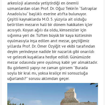
arkeoloji alanında yetiştirdiği en önemli
uzmanlardan olan Prof. Dr. Oğuz Tekin’in “Satraplar
Anadolu’su” başlıklı eserine atıfta bulunuyor.
Çeşitli kaynaklarda M.Ö. 5. yüzyıla ait olduğu
belirtilen mezarın hali bir dönem hakikaten içler
acısıydı. Koyun ağılı da oldu, kimsesizler için
sığınma yeri de. Tüften büyük bir kaya kütlesinin
oyulmasıyla inşa edilen anıt mezar, geçtiğimiz
yıllarda Prof. Dr. Ömer Özyiğit ve ekibi tarafından
deyim yerindeyse nadide bir nazarlık gibi onarıldı
ve gelecek kuşaklara hediye edildi. Günümüzde
mezar odasında yere oyulmuş kabir yer almaktadır.
Bu görkemli yapıyı ne zaman görsem “Burada
soylu bir kral mı, yoksa kraliçe mi sonsuzluğa
uğurlandı?” sorusu aklımdan geçer.