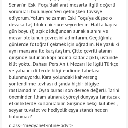
Senan’ın Eski Foça’daki anıt mezarla ilgili değerli
yorumları bulunuyor. Yeri gelmişken tavsiye
ediyorum. Yolum ne zaman Eski Foça’ya düşse o
devasa taş bloku bir süre seyrederim. Hatta kapısı
gün boyu (!) açık olduğundan sunak alanını ve
mezar blokunun çevresini adımlarım. Geçtiğimiz
günlerde fotoğraf çekmek için uğradım. Ne yazık ki
aynı manzara ile karşılaştım. Çitle çevrili alanın
girişinde bulunan kapı ardına kadar açıktı, üstünde
kilit yoktu. Dahası Pers Anıt Mezarı ile ilgili Türkçe
ve yabancı dillerde bilgilendirme tabelası
bulunmuyordu. Kara yolundaki kahverengi
yönlendirme levhası dışında hiçbir bilgiye
rastlamadım. Oysa burası son derece değerli. Tarihi
öneminden ilham alınarak yöreyi dünyaya tanıtacak
etkinliklerde kullanılabilir. Girişinde bekçi kulübesi,
seyyar tuvalet ve hediyelik eşya standı neden
bulunmaz?
class="medyanet-inline-adv">