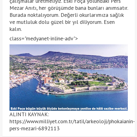
çalışmalar üretmeliyiz. Eski Foça yolundaki Pers
Mezar Anıtı, her görüşümde bana bunları anımsatır.
Burada noktalıyorum. Değerli okurlarımıza sağlık
ve mutluluk dolu güzel bir yıl diliyorum. Esen
kalın.
class="medyanet-inline-adv">
ALINTI KAYNAK:
https://www.milliyet.com.tr/tatil/arkeoloji/phokaianin-
pers-mezari-6892113