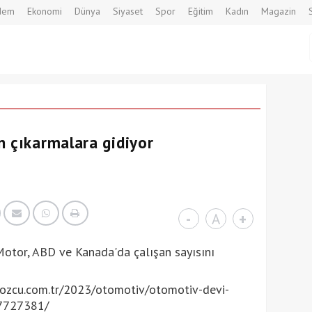
dem
Ekonomi
Dünya
Siyaset
Spor
Eğitim
Kadın
Magazin
n çıkarmalara gidiyor
-
A
+
Motor, ABD ve Kanada'da çalışan sayısını
ozcu.com.tr/2023/otomotiv/otomotiv-devi-
-7727381/