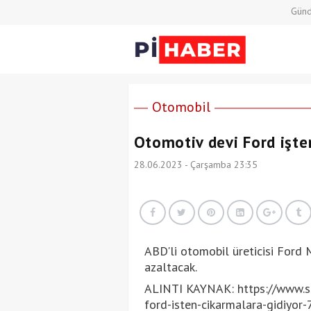
Gün
Otomobil
Otomotiv devi Ford işte
28.06.2023 - Çarşamba 23:35
ABD'li otomobil üreticisi Ford 
azaltacak.
ALINTI KAYNAK: https://www.s
ford-isten-cikarmalara-gidiyor