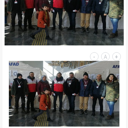
-
A
+