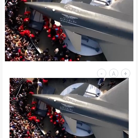
-
A
+