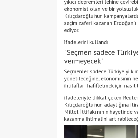
yıkıcı depremleri lehine çevirebil
ekonomist olan ve bir yolsuzluk
Kılıçdaroğlu'nun kampanyalarda
seçim zaferi kazanan Erdoğan'ı
ediyor.
ifadelerini kullandı.
"Seçmen sadece Türkiye
vermeyecek"
Seçmenler sadece Türkiye'yi ki
yönetileceğine, ekonomisinin ne
ihtilafları hafifletmek için nası
ifadeleriyle dikkat çeken Reuters
Kılıçdaroğlu'nun adaylığına itira
Millet İttifakı'nın nihayetinde 
kazanma ihtimalini artırabilece