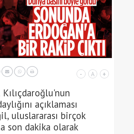
-
A
+
 Kılıçdaroğlu'nun
aylığını açıklaması
l, uluslararası birçok
a son dakika olarak