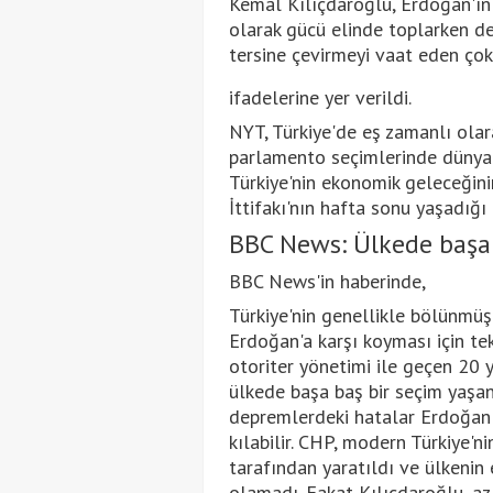
Kemal Kılıçdaroğlu, Erdoğan'ın 
olarak gücü elinde toplarken d
tersine çevirmeyi vaat eden çok ç
ifadelerine yer verildi.
NYT, Türkiye'de eş zamanlı ola
parlamento seçimlerinde dünyan
Türkiye'nin ekonomik geleceğin
İttifakı'nın hafta sonu yaşadığı 
BBC News: Ülkede başa 
BBC News'in haberinde,
Türkiye'nin genellikle bölünmü
Erdoğan'a karşı koyması için te
otoriter yönetimi ile geçen 20 
ülkede başa baş bir seçim yaşan
depremlerdeki hatalar Erdoğan'ı
kılabilir. CHP, modern Türkiye'
tarafından yaratıldı ve ülkenin 
olamadı. Fakat Kılıçdaroğlu, az