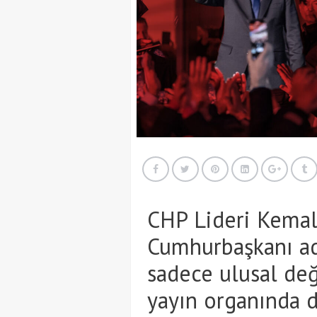
CHP Lideri Kemal
Cumhurbaşkanı ad
sadece ulusal deği
yayın organında d