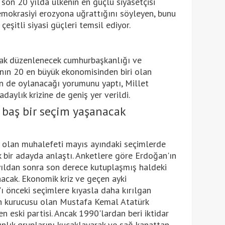
son 20 yılda ülkenin en güçlü siyasetçisi
emokrasiyi erozyona uğrattığını söyleyen, bunu
eşitli siyasi güçleri temsil ediyor.
rak düzenlenecek cumhurbaşkanlığı ve
ın 20 en büyük ekonomisinden biri olan
in de oylanacağı yorumunu yaptı, Millet
adaylık krizine de geniş yer verildi.
baş bir seçim yaşanacak
ş olan muhalefeti mayıs ayındaki seçimlerde
k bir adayda anlaştı. Anketlere göre Erdoğan'ın
yıldan sonra son derece kutuplaşmış haldeki
acak. Ekonomik kriz ve geçen ayki
 önceki seçimlere kıyasla daha kırılgan
nin kurucusu olan Mustafa Kemal Atatürk
en eski partisi. Ancak 1990'lardan beri iktidar
ınlık gruplarını kucaklayarak ve sağ kanattan