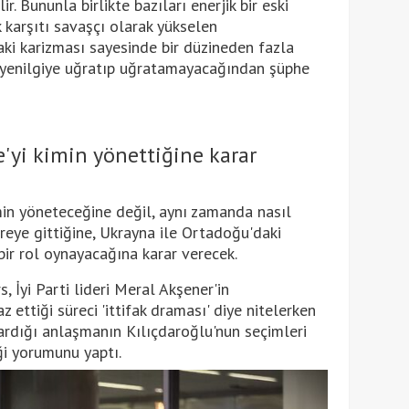
ir. Bununla birlikte bazıları enerjik bir eski
 karşıtı savaşçı olarak yükselen
ki karizması sayesinde bir düzineden fazla
 yenilgiye uğratıp uğratamayacağından şüphe
'yi kimin yönettiğine karar
min yöneteceğine değil, aynı zamanda nasıl
reye gittiğine, Ukrayna ile Ortadoğu'daki
l bir rol oynayacağına karar verecek.
, İyi Parti lideri Meral Akşener'in
z ettiği süreci 'ittifak draması' diye nitelerken
vardığı anlaşmanın Kılıçdaroğlu'nun seçimleri
ği yorumunu yaptı.