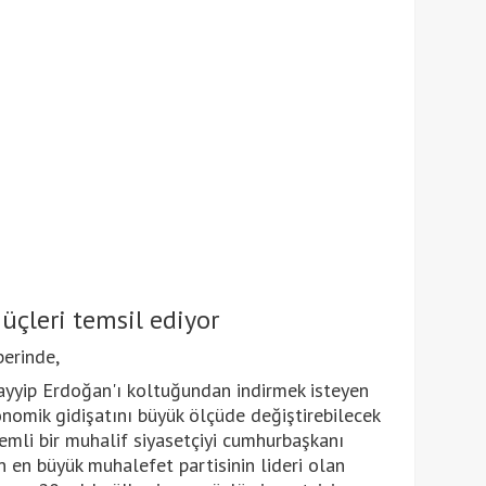
güçleri temsil ediyor
berinde,
yyip Erdoğan'ı koltuğundan indirmek isteyen
onomik gidişatını büyük ölçüde değiştirebilecek
demli bir muhalif siyasetçiyi cumhurbaşkanı
in en büyük muhalefet partisinin lideri olan