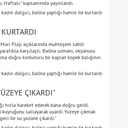
ığı Haftası" kapsamında yayınlandı.
 KURTARDI
Muri Plajı açıklarında muhteşem sahili
yaratıkla karşılaştı. Balina uzmanı, okyanusu
 ona doğru korkutucu bir kaplan köpek balığının
YÜZEYE ÇIKARDI"
ığı hızla hareket ederek bana doğru geldi.
ni kuyruğunu sallayarak uyardı. Yüzeye çıkmak
eci ile su yüzüne çıkardı."