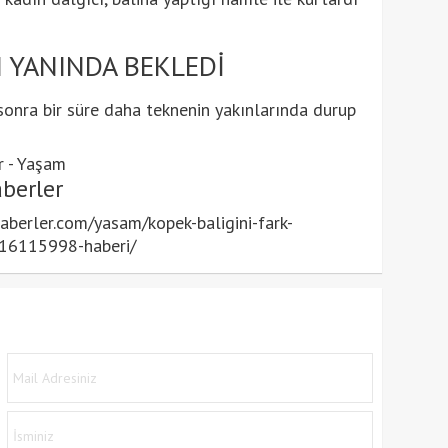
 YANINDA BEKLEDİ
 sonra bir süre daha teknenin yakınlarında durup
r - Yaşam
berler
berler.com/yasam/kopek-baligini-fark-
-16115998-haberi/