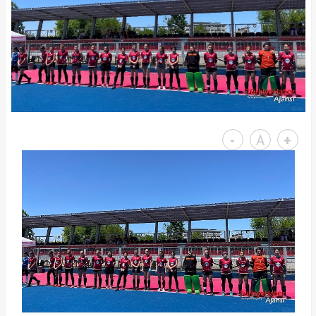
-
A
+