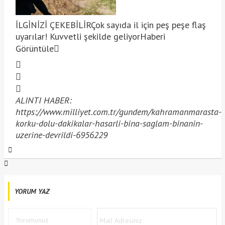
İLGİNİZİ ÇEKEBİLİR
Çok sayıda il için peş peşe flaş
uyarılar! Kuvvetli şekilde geliyor
Haberi
Görüntüle
ALINTI HABER:
https://www.milliyet.com.tr/gundem/kahramanmarasta-
korku-dolu-dakikalar-hasarli-bina-saglam-binanin-
uzerine-devrildi-6956229
YORUM YAZ