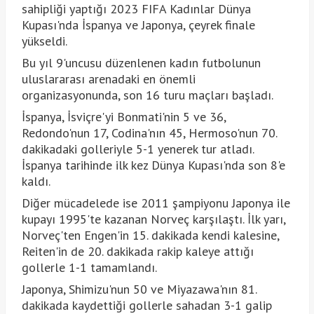
sahipliği yaptığı 2023 FIFA Kadınlar Dünya
Kupası'nda İspanya ve Japonya, çeyrek finale
yükseldi.
Bu yıl 9'uncusu düzenlenen kadın futbolunun
uluslararası arenadaki en önemli
organizasyonunda, son 16 turu maçları başladı.
İspanya, İsviçre'yi Bonmati'nin 5 ve 36,
Redondo'nun 17, Codina'nın 45, Hermoso'nun 70.
dakikadaki golleriyle 5-1 yenerek tur atladı.
İspanya tarihinde ilk kez Dünya Kupası'nda son 8'e
kaldı.
Diğer mücadelede ise 2011 şampiyonu Japonya ile
kupayı 1995'te kazanan Norveç karşılaştı. İlk yarı,
Norveç'ten Engen'in 15. dakikada kendi kalesine,
Reiten'in de 20. dakikada rakip kaleye attığı
gollerle 1-1 tamamlandı.
Japonya, Shimizu'nun 50 ve Miyazawa'nın 81.
dakikada kaydettiği gollerle sahadan 3-1 galip