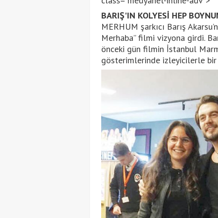
class="medyanet-inline-adv">
BARIŞ'IN KOLYESİ HEP BOYN
MERHUM şarkıcı Barış Akarsu’n
Merhaba” filmi vizyona girdi. B
önceki gün filmin İstanbul Marm
gösterimlerinde izleyicilerle bir