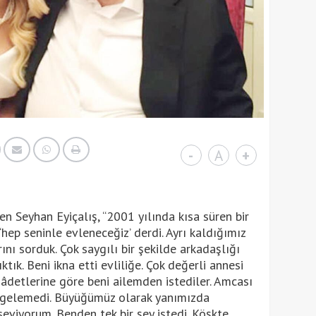
-
A
+
en Seyhan Eyiçalış, “2001 yılında kısa süren bir
‘hep seninle evleneceğiz’ derdi. Ayrı kaldığımız
ını sorduk. Çok saygılı bir şekilde arkadaşlığı
tık. Beni ikna etti evliliğe. Çok değerli annesi
 âdetlerine göre beni ailemden istediler. Amcası
n gelemedi. Büyüğümüz olarak yanımızda
 seviyorum. Benden tek bir şey istedi. Köşkte