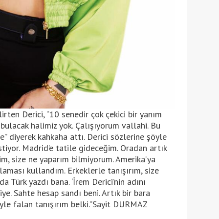
ten Derici, “10 senedir çok çekici bir yanım
bulacak halimiz yok. Çalışıyorum vallahi. Bu
” diyerek kahkaha attı. Derici sözlerine şöyle
tiyor. Madrid’e tatile gideceğim. Oradan artık
im, size ne yaparım bilmiyorum. Amerika’ya
laması kullandım. Erkeklerle tanışırım, size
 Türk yazdı bana. ‘İrem Derici’nin adını
e. Sahte hesap sandı beni. Artık bir bara
yle falan tanışırım belki.”Sayit DURMAZ