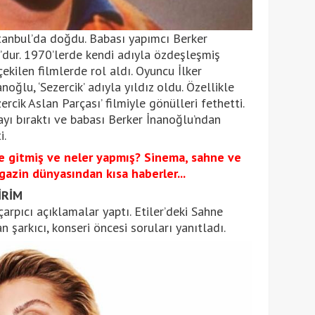
tanbul’da doğdu. Babası yapımcı Berker
’dur. 1970’lerde kendi adıyla özdeşleşmiş
çekilen filmlerde rol aldı. Oyuncu İlker
noğlu, ‘Sezercik’ adıyla yıldız oldu. Özellikle
ercik Aslan Parçası’ filmiyle gönülleri fethetti.
yı bıraktı ve babası Berker İnanoğlu’ndan
i.
e gitmiş ve neler yapmış? Sinema, sahne ve
azin dünyasından kısa haberler...
İRİM
çarpıcı açıklamalar yaptı. Etiler’deki Sahne
 şarkıcı, konseri öncesi soruları yanıtladı.