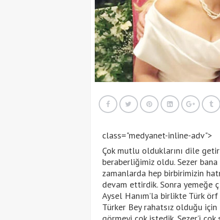
class="medyanet-inline-adv">
Çok mutlu olduklarını dile getir
beraberliğimiz oldu. Sezer bana 
zamanlarda hep birbirimizin hatr
devam ettirdik. Sonra yemeğe çık
Aysel Hanım’la birlikte Türk örf
Türker Bey rahatsız olduğu içi
görmeyi çok istedik. Sezer’i çok