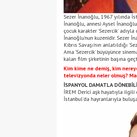
Sezer İnanoğlu, 1967 yılında İs
İnanoğlu, annesi Aysel İnanoğlu
çocuk karakter ‘Sezercik’ adıyla 
İnanoğlu’nun kuzenidir. Sezer İna
Kıbrıs Savaşı’nın anlatıldığı ‘Sez
Ama ‘Sezercik’ büyüyünce sinema
kalan film şirketinin başına geçt
Kim kime ne demiş, kim nerey
televizyonda neler olmuş? Mag
İSPANYOL DAMATLA DÖNEBİL
İREM Derici aşk hayatıyla ilgili 
İstanbul’da hayranlarıyla buluşan