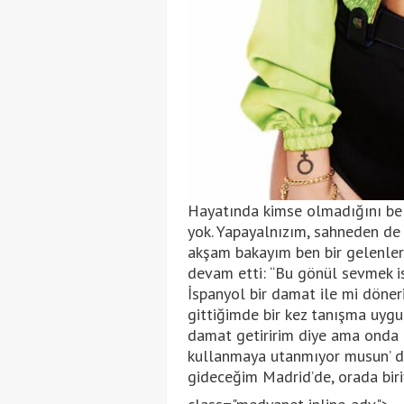
Hayatında kimse olmadığını belir
yok. Yapayalnızım, sahneden de 
akşam bakayım ben bir gelenlere
devam etti: “Bu gönül sevmek is
İspanyol bir damat ile mi döner
gittiğimde bir kez tanışma uygu
damat getiririm diye ama onda da
kullanmaya utanmıyor musun’ diy
gideceğim Madrid’de, orada biri