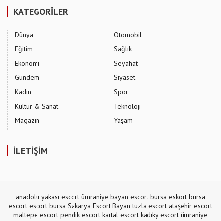
KATEGORİLER
Dünya
Otomobil
Eğitim
Sağlık
Ekonomi
Seyahat
Gündem
Siyaset
Kadın
Spor
Kültür & Sanat
Teknoloji
Magazin
Yaşam
İLETİŞİM
anadolu yakası escort
ümraniye bayan escort
bursa eskort
bursa
escort
escort bursa
Sakarya Escort Bayan
tuzla escort
ataşehir escort
maltepe escort
pendik escort
kartal escort
kadıky escort
ümraniye