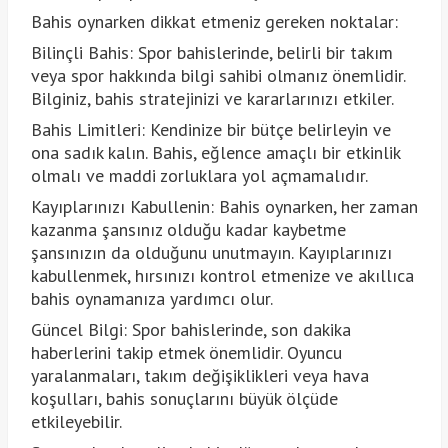
Bahis oynarken dikkat etmeniz gereken noktalar:
Bilinçli Bahis: Spor bahislerinde, belirli bir takım
veya spor hakkında bilgi sahibi olmanız önemlidir.
Bilginiz, bahis stratejinizi ve kararlarınızı etkiler.
Bahis Limitleri: Kendinize bir bütçe belirleyin ve
ona sadık kalın. Bahis, eğlence amaçlı bir etkinlik
olmalı ve maddi zorluklara yol açmamalıdır.
Kayıplarınızı Kabullenin: Bahis oynarken, her zaman
kazanma şansınız olduğu kadar kaybetme
şansınızın da olduğunu unutmayın. Kayıplarınızı
kabullenmek, hırsınızı kontrol etmenize ve akıllıca
bahis oynamanıza yardımcı olur.
Güncel Bilgi: Spor bahislerinde, son dakika
haberlerini takip etmek önemlidir. Oyuncu
yaralanmaları, takım değişiklikleri veya hava
koşulları, bahis sonuçlarını büyük ölçüde
etkileyebilir.