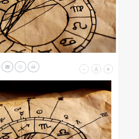
-
A
+