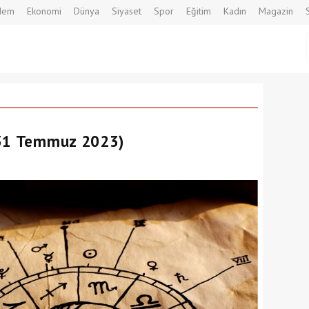
dem
Ekonomi
Dünya
Siyaset
Spor
Eğitim
Kadın
Magazin
(31 Temmuz 2023)