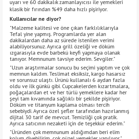
uyarı ve 60 dakikalık zamanlayıcısı ile yemekleri
klasik bir fırından %49 daha hızlı pişiriyor.
Kullanıcılar ne diyor?
"Malzeme kalitesi ve öne çıkan farklılıklarıyla
Tefal yine yapmış. Programlarda yer alan
dakikalardan daha az sürede istenilen verimi
alabiliyorsunuz. Ayrıca grill özeliği ve döküm
ızgarasıyla evde barbekü keyfi yapmaya olanak
tanıyor. Memnunum tavsiye ederim. Sevgiler."
"Uzun araştırmalar sonucu bu seçimi yaptım ve çok
memnun kaldım. Teslimat eksiksiz, kargo hasarsız
ve sorunsuz ulaştı. Ürünü kullanalı 6 aydan fazla
oldu ve ilk günkü gibi. Cupcakelerden kızartmalara,
poğaçalardan et ve her türlü yemeklere kadar her
şeyi tam kıvamında sağlıklı bir şekilde pişiriyor.
Döküm ve titanyum kaplama olması tercih
sebebiydi. Ayrıca özel şefler tarafından hazırlanmış
dijital 30 tarif de mevcut. Temizliği çok pratik.
Ayrıca satıcının nezaketi için de teşekkür ederim."
"Üründen çok memnunum aldığımdan beri elim
kolum diyebilirim, çok güzel yemekler yapılıyor."