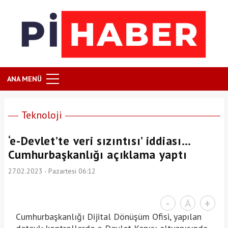
ANA MENÜ
Teknoloji
‘e-Devlet’te veri sızıntısı’ iddiası…
Cumhurbaşkanlığı açıklama yaptı
27.02.2023 - Pazartesi 06:12
-
A
+
Cumhurbaşkanlığı Dijital Dönüşüm Ofisi, yapılan