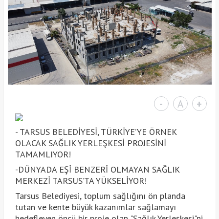
-
A
+
- TARSUS BELEDİYESİ, TÜRKİYE’YE ÖRNEK
OLACAK SAĞLIK YERLEŞKESİ PROJESİNİ
TAMAMLIYOR!
-DÜNYADA EŞİ BENZERİ OLMAYAN SAĞLIK
MERKEZİ TARSUS’TA YÜKSELİYOR!
Tarsus Belediyesi, toplum sağlığını ön planda
tutan ve kente büyük kazanımlar sağlamayı
hedefleyen öncü bir proje olan "Sağlık Yerleşkesi"ni