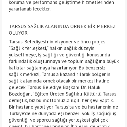
koruma ve performans geliştirme hizmetlerinden
yararlanabilecekler.
TARSUS SAĞLIK ALANINDA ÖRNEK BİR MERKEZ
OLUYOR
Tarsus Belediyesi'nin vizyoner ve öncü projesi
"Sağlık Yerleşkesi," halkın sağlık düzeyini
yükseltmeye, iş sağlığı ve güvenliği konusunda
farkındalık oluşturmaya ve toplum sağlığına büyük
katkılar sağlamaya hazırlanıyor. Bu benzersiz
sağlık merkezi, Tarsus'a kazandırılarak bölgenin
sağlık alanında örnek olacak bir merkezi haline
gelecek. Tarsus Belediye Başkanı Dr. Haluk
Bozdoğan, ‘’Eğiten Üreten Sağlıklı Kültürlü Tarsus
demiştik, biz bu mottomuzla ilgili her şeyi yaptık.
Bir hastane yapılıyor Tarsus’ta ve bu hastanenin ne
Türkiye’de ne dünyada eşi benzeri yok. İş sağlığı iş
güvenliği ve sporcu sağlığı yerleşkesi gibi çok
önemli bir hastane yapılıyor. İhalesini de yaptık.