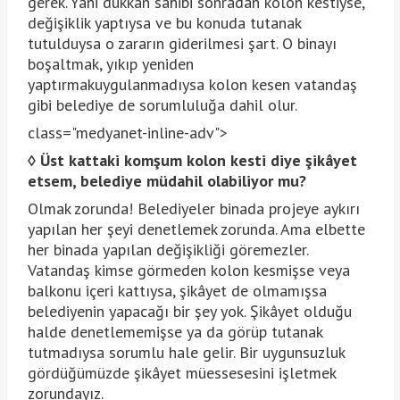
gerek. Yani dükkân sahibi sonradan kolon kestiyse,
değişiklik yaptıysa ve bu konuda tutanak
tutulduysa o zararın giderilmesi şart. O binayı
boşaltmak, yıkıp yeniden
yaptırmakuygulanmadıysa kolon kesen vatandaş
gibi belediye de sorumluluğa dahil olur.
class="medyanet-inline-adv">
◊
Üst kattaki komşum kolon kesti diye şikâyet
etsem, belediye müdahil olabiliyor mu?
Olmak zorunda! Belediyeler binada projeye aykırı
yapılan her şeyi denetlemek zorunda. Ama elbette
her binada yapılan değişikliği göremezler.
Vatandaş kimse görmeden kolon kesmişse veya
balkonu içeri kattıysa, şikâyet de olmamışsa
belediyenin yapacağı bir şey yok. Şikâyet olduğu
halde denetlememişse ya da görüp tutanak
tutmadıysa sorumlu hale gelir. Bir uygunsuzluk
gördüğümüzde şikâyet müessesesini işletmek
zorundayız.