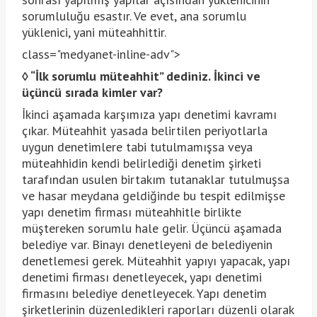
sorumluluğu esastır. Ve evet, ana sorumlu
yüklenici, yani müteahhittir.
class="medyanet-inline-adv">
◊
“İlk sorumlu müteahhit” dediniz. İkinci ve
üçüncü sırada kimler var?
İkinci aşamada karşımıza yapı denetimi kavramı
çıkar. Müteahhit yasada belirtilen periyotlarla
uygun denetimlere tabi tutulmamışsa veya
müteahhidin kendi belirlediği denetim şirketi
tarafından usulen birtakım tutanaklar tutulmuşsa
ve hasar meydana geldiğinde bu tespit edilmişse
yapı denetim firması müteahhitle birlikte
müştereken sorumlu hale gelir. Üçüncü aşamada
belediye var. Binayı denetleyeni de belediyenin
denetlemesi gerek. Müteahhit yapıyı yapacak, yapı
denetimi firması denetleyecek, yapı denetimi
firmasını belediye denetleyecek. Yapı denetim
şirketlerinin düzenledikleri raporları düzenli olarak