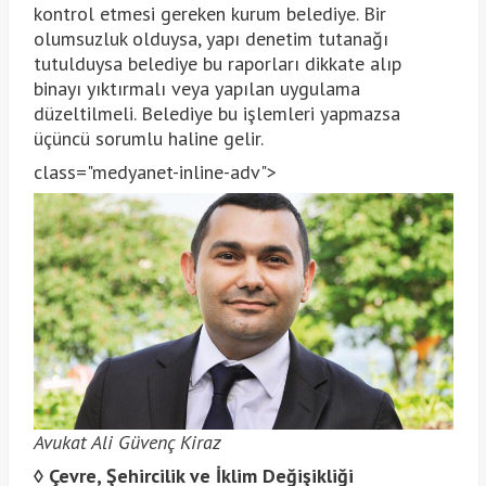
kontrol etmesi gereken kurum belediye. Bir
olumsuzluk olduysa, yapı denetim tutanağı
tutulduysa belediye bu raporları dikkate alıp
binayı yıktırmalı veya yapılan uygulama
düzeltilmeli. Belediye bu işlemleri yapmazsa
üçüncü sorumlu haline gelir.
class="medyanet-inline-adv">
Avukat Ali Güvenç Kiraz
◊
Çevre, Şehircilik ve İklim Değişikliği