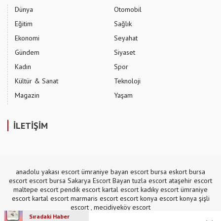
Dünya
Otomobil
Eğitim
Sağlık
Ekonomi
Seyahat
Gündem
Siyaset
Kadın
Spor
Kültür & Sanat
Teknoloji
Magazin
Yaşam
İLETİŞİM
anadolu yakası escort
ümraniye bayan escort
bursa eskort
bursa
escort
escort bursa
Sakarya Escort Bayan
tuzla escort
ataşehir escort
maltepe escort
pendik escort
kartal escort
kadıky escort
ümraniye
escort
kartal escort
marmaris escort
escort konya
escort konya
şişli
escort
,
mecidiyeköy escort
Sıradaki Haber