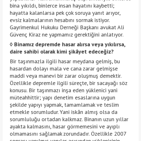
bina yıkıldı, binlerce insan hayatını kaybetti;
hayatta kalanlarsa pek çok soruya yanıt arıyor,
evsiz kalmalarının hesabını sormak istiyor.
Gayrimenkul Hukuku Derneği Başkanı avukat Ali
Güvenç Kiraz ne yapmamız gerektiğini anlatıyor.
◊
Binamız depremde hasar alırsa veya yıkılırsa,
daire sahibi olarak kimi şikâyet edeceğiz?
Bir taşınmazla ilgili hasar meydana gelmiş, bu
hasardan dolayı mala ve cana zarar gelmişse
maddi veya manevi bir zarar oluşmuş demektir.
Özellikle depremle ilgili süreçte, bir sacayağı söz
konusu. Bir taşınmazı inşa eden yüklenici yani
müteahhittir; yapı denetim esaslarına uygun
şekilde yapıyı yapmak, tamamlamak ve teslim
etmekle sorumludur. Yani iskân almış olsa da
sorumluluğu ortadan kalkmaz. Binanın uzun yıllar
ayakta kalmasını, hasar görmemesini ve ayıplı
olmamasını sağlamak zorundadır. Özellikle 2007
sonrası yapılmış yapılar açısından yüklenicinin