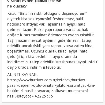
◊
Kiracı evden çıkmak isterse
ne olacak?
Kiracı “Binanın riskli olduğunu düşünüyorum”
diyerek kira sözleşmesini feshedemez, haklı
nedenlere ihtiyaç var. Taşınmazın ayıplı hale
gelmesi lazım. Riskli yapı raporu varsa üç hak
doğar: Kiracı tazminat ödemeden evden çıkabilir.
Taşınmazın mevcut ayıbının giderilmesini talep
edebilir ancak riskli yapı raporu varsa zaten bina
boşaltılmalı. Üçüncü olarak, kiracı ayıplı hale
geldiği için kira bedelinin ayıp oranında
indirilmesini talep edebilir. “Artık burası ayıplı oldu”
deyip kirada indirim isteyebilir.
ALINTI KAYNAK:
https://www.hurriyet.com.tr/kelebek/hurriyet-
pazar/deprem-oldu-binalar-yikildi-sorumlusu-kim-
hakkimizi-nasil-arayacagiz-sikayet-muessesesi-
nasil-isleyecek-42225355