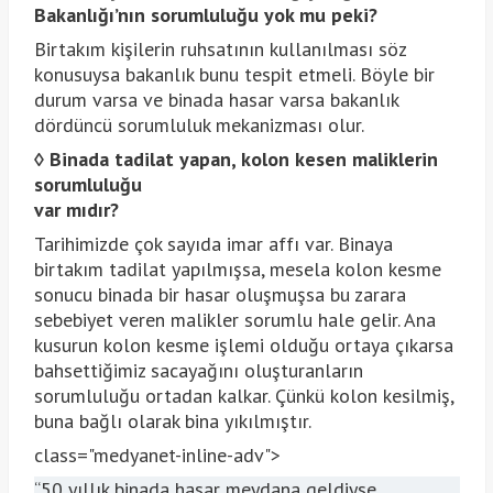
Bakanlığı’nın sorumluluğu yok mu peki?
Birtakım kişilerin ruhsatının kullanılması söz
konusuysa bakanlık bunu tespit etmeli. Böyle bir
durum varsa ve binada hasar varsa bakanlık
dördüncü sorumluluk mekanizması olur.
◊
Binada tadilat yapan, kolon kesen maliklerin
sorumluluğu
var mıdır?
Tarihimizde çok sayıda imar affı var. Binaya
birtakım tadilat yapılmışsa, mesela kolon kesme
sonucu binada bir hasar oluşmuşsa bu zarara
sebebiyet veren malikler sorumlu hale gelir. Ana
kusurun kolon kesme işlemi olduğu ortaya çıkarsa
bahsettiğimiz sacayağını oluşturanların
sorumluluğu ortadan kalkar. Çünkü kolon kesilmiş,
buna bağlı olarak bina yıkılmıştır.
class="medyanet-inline-adv">
“50 yıllık binada hasar meydana geldiyse