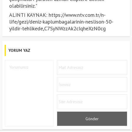
olabilirsiniz."
ALINTI KAYNAK: https://www.ntv.com.tr/n-
life/gezi/deniz-kaplumbagalarinin-neslison-50-
yildir-tehlikede,C7SyNWzzAk2cIqheXzN0cg
YORUM YAZ