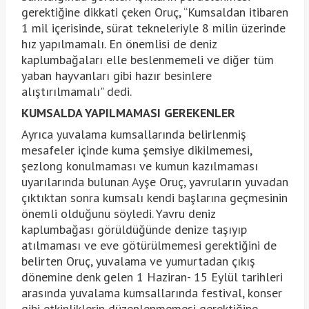
gerektiğine dikkati çeken Oruç, “Kumsaldan itibaren
1 mil içerisinde, sürat tekneleriyle 8 milin üzerinde
hız yapılmamalı. En önemlisi de deniz
kaplumbağaları elle beslenmemeli ve diğer tüm
yaban hayvanları gibi hazır besinlere
alıştırılmamalı" dedi.
KUMSALDA YAPILMAMASI GEREKENLER
Ayrıca yuvalama kumsallarında belirlenmiş
mesafeler içinde kuma şemsiye dikilmemesi,
şezlong konulmaması ve kumun kazılmaması
uyarılarında bulunan Ayşe Oruç, yavruların yuvadan
çıktıktan sonra kumsalı kendi başlarına geçmesinin
önemli olduğunu söyledi. Yavru deniz
kaplumbağası görüldüğünde denize taşıyıp
atılmaması ve eve götürülmemesi gerektiğini de
belirten Oruç, yuvalama ve yumurtadan çıkış
dönemine denk gelen 1 Haziran- 15 Eylül tarihleri
arasında yuvalama kumsallarında festival, konser
gibi etkinliklerin düzenlenmemesi gerektiğine