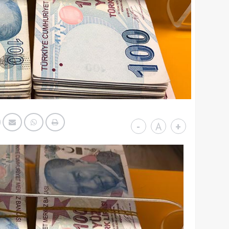
-
A
+