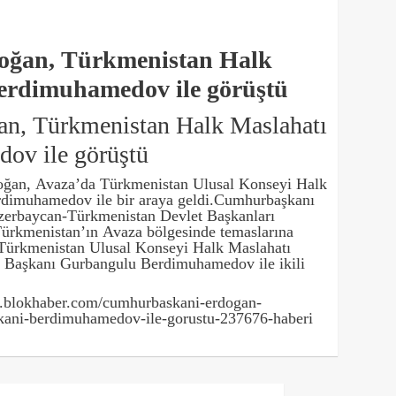
ğan, Türkmenistan Halk
erdimuhamedov ile görüştü
n, Türkmenistan Halk Maslahatı
ov ile görüştü
ğan, Avaza’da Türkmenistan Ulusal Konseyi Halk
dimuhamedov ile bir araya geldi.Cumhurbaşkanı
erbaycan-Türkmenistan Devlet Başkanları
 Türkmenistan’ın Avaza bölgesinde temaslarına
Türkmenistan Ulusal Konseyi Halk Maslahatı
t Başkanı Gurbangulu Berdimuhamedov ile ikili
lokhaber.com/cumhurbaskani-erdogan-
skani-berdimuhamedov-ile-gorustu-237676-haberi