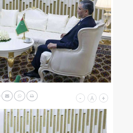
-
A
+