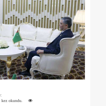
:
 kez okundu.