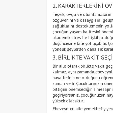
2. KARAKTERLERİNİ Ö
Teşvik, övgü ve olumlamaların 
özgüvenini ve özsaygısını geliş
sağlıklarını desteklemenin yolla
çocuğun yaşam kalitesini öneml
akademik stres ile ilişkili oldu
düşüncesine bile yol açabilir. Ço
yönelik şeylerden daha sık karakt
3. BİRLİKTE VAKİT GEÇ
Bir aile olarak birlikte vakit g
kalmaz, aynı zamanda ebeveynle
hayallerinin ne olduğunu öğrenm
zaman verir. Çocuklarınızın öne
bittiğini önemsediğiniz mesajını v
geçiriyorsanız, çocuğunuzun hay
yüksek olacaktır.
Ebeveynler, aile yemekleri yiyere