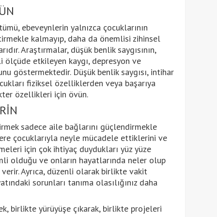
VÜN
tümü, ebeveynlerin yalnızca çocuklarının
tirmekle kalmayıp, daha da önemlisi zihinsel
rıdır. Araştırmalar, düşük benlik saygısının,
i ölçüde etkileyen kaygı, depresyon ve
ğunu göstermektedir. Düşük benlik saygısı, intihar
cukları fiziksel özelliklerden veya başarıya
er özellikleri için övün.
İRİN
eçirmek sadece aile bağlarını güçlendirmekle
re çocuklarıyla neyle mücadele ettiklerini ve
eleri için çok ihtiyaç duydukları yüz yüze
mli olduğu ve onların hayatlarında neler olup
erir. Ayrıca, düzenli olarak birlikte vakit
atındaki sorunları tanıma olasılığınız daha
k, birlikte yürüyüşe çıkarak, birlikte projeleri