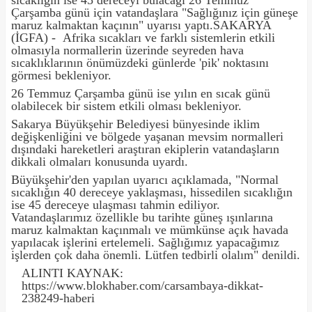
Çarşamba günü için vatandaşlara "Sağlığınız için güneşe
maruz kalmaktan kaçının" uyarısı yaptı.SAKARYA
(İGFA) - Afrika sıcakları ve farklı sistemlerin etkili
olmasıyla normallerin üzerinde seyreden hava
sıcaklıklarının önümüzdeki günlerde 'pik' noktasını
görmesi bekleniyor.
26 Temmuz Çarşamba günü ise yılın en sıcak günü
olabilecek bir sistem etkili olması bekleniyor.
Sakarya Büyükşehir Belediyesi bünyesinde iklim
değişkenliğini ve bölgede yaşanan mevsim normalleri
dışındaki hareketleri araştıran ekiplerin vatandaşların
dikkali olmaları konusunda uyardı.
Büyükşehir'den yapılan uyarıcı açıklamada, "Normal
sıcaklığın 40 dereceye yaklaşması, hissedilen sıcaklığın
ise 45 dereceye ulaşması tahmin ediliyor.
Vatandaşlarımız özellikle bu tarihte güneş ışınlarına
maruz kalmaktan kaçınmalı ve mümkünse açık havada
yapılacak işlerini ertelemeli. Sağlığımız yapacağımız
işlerden çok daha önemli. Lütfen tedbirli olalım" denildi.
ALINTI KAYNAK:
https://www.blokhaber.com/carsambaya-dikkat-
238249-haberi