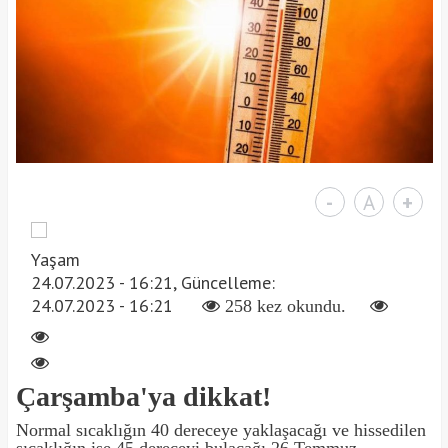
-
A
+
Yaşam
24.07.2023 - 16:21, Güncelleme:
24.07.2023 - 16:21
258 kez okundu.
Çarşamba'ya dikkat!
Normal sıcaklığın 40 dereceye yaklaşacağı ve hissedilen
sıcaklığın ise 45 dereceyi bulacağı 26 Temmuz