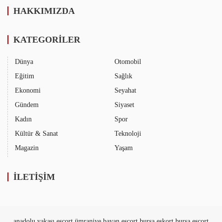
HAKKIMIZDA
KATEGORİLER
Dünya
Otomobil
Eğitim
Sağlık
Ekonomi
Seyahat
Gündem
Siyaset
Kadın
Spor
Kültür & Sanat
Teknoloji
Magazin
Yaşam
İLETİŞİM
anadolu yakası escort
ümraniye bayan escort
bursa eskort
bursa escort