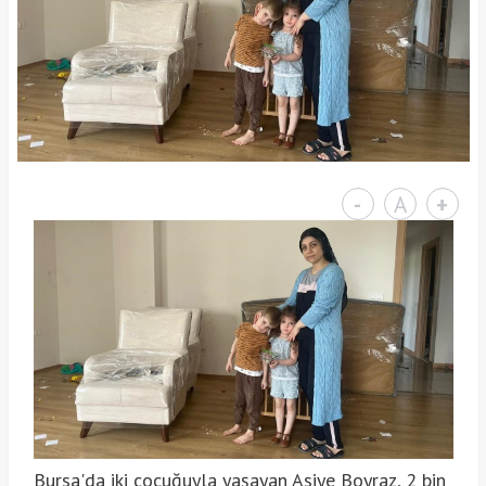
-
A
+
Bursa'da iki çocuğuyla yaşayan Asiye Boyraz, 2 bin