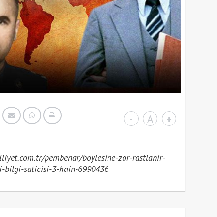
-
A
+
iyet.com.tr/pembenar/boylesine-zor-rastlanir-
i-bilgi-saticisi-3-hain-6990436