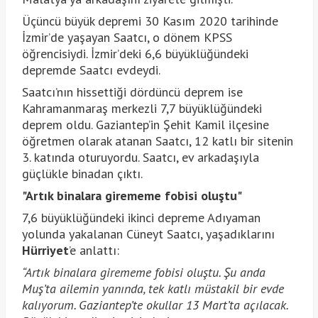
Üçüncü büyük depremi 30 Kasım 2020 tarihinde
İzmir’de yaşayan Saatcı, o dönem KPSS
öğrencisiydi. İzmir’deki 6,6 büyüklüğündeki
depremde Saatcı evdeydi.
Saatcı’nın hissettiği dördüncü deprem ise
Kahramanmaraş merkezli 7,7 büyüklüğündeki
deprem oldu. Gaziantep’in Şehit Kamil ilçesine
öğretmen olarak atanan Saatcı, 12 katlı bir sitenin
3. katında oturuyordu. Saatcı, ev arkadaşıyla
güçlükle binadan çıktı.
"Artık binalara girememe fobisi oluştu"
7,6 büyüklüğündeki ikinci depreme Adıyaman
yolunda yakalanan Cüneyt Saatcı, yaşadıklarını
Hürriyet
’e anlattı:
“Artık binalara girememe fobisi oluştu. Şu anda
Muş’ta ailemin yanında, tek katlı müstakil bir evde
kalıyorum. Gaziantep’te okullar 13 Mart’ta açılacak.