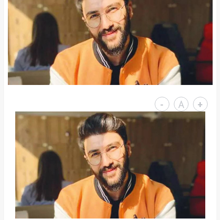
-
A
+