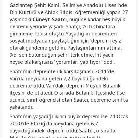
Gaziantep Şehit Kamil Selimiye Anadolu Lisesi’nde
Din Kültürü ve Ahlak Bilgisi öğretmenliği yapan 27
yaşındaki
Cüneyt Saatcı
, bugüne kadar beş büyük
depremi yerinde yaşadı. Saatçi, "Artık binalara
girememe fobisi oluştu. Yaşadığım depremleri
sosyal medyadan paylaştığım için 'deprem reyiz'
olarak gündeme geldim. Paylaşımlarımın altına,
'Abi sen bulunduğun şehri terk etme, ihtiyacın
neyse biz karşılarız' yorumları yapılıyor" dedi.
Saatcı’nın depremle ilk karşılaşması 2011'de
Van’da meydana gelen 7,2 büyüklüğündeki
depremle oldu. Van’daki deprem Muş’un Bulanık
ilçesini de etkiledi. O sırada Bulanık ilçesinde lise
üçüncü sınıf öğrencisi olan Saatcı, depreme sınıfta
yakalandı.
Saatcı’nın yaşadığı ikinci büyük deprem ise 24 Ocak
2020'de Elazığ’da meydana gelen 6,7
büyüklüğündeki deprem oldu. Saatcı, o sırada
Malatya’ya arkadaşını ziyarete gitmişti.