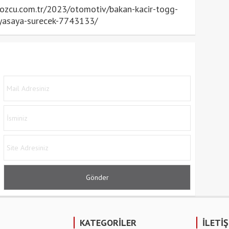
zcu.com.tr/2023/otomotiv/bakan-kacir-togg-
iyasaya-surecek-7743133/
KATEGORİLER
İLETİ