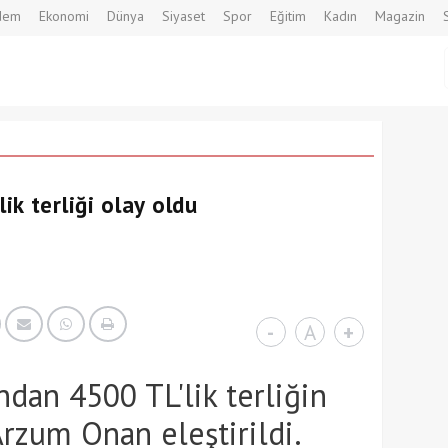
dem
Ekonomi
Dünya
Siyaset
Spor
Eğitim
Kadın
Magazin
k terliği olay oldu
-
A
+
ndan 4500 TL'lik terliğin
rzum Onan eleştirildi.