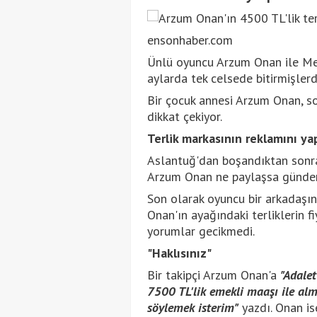
ensonhaber.com
Ünlü oyuncu Arzum Onan ile Mehm
aylarda tek celsede bitirmişlerd
Bir çocuk annesi Arzum Onan, s
dikkat çekiyor.
Terlik markasının reklamını ya
Aslantuğ'dan boşandıktan sonra 
Arzum Onan ne paylaşsa günde
Son olarak oyuncu bir arkadaşın
Onan'ın ayağındaki terliklerin f
yorumlar gecikmedi.
"Haklısınız"
Bir takipçi Arzum Onan'a
"Adalet
7500 TL'lik emekli maaşı ile alm
söylemek isterim"
yazdı. Onan is