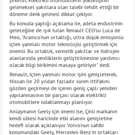
şirketin, elektrikli otomobillerin yükselişinin
geleneksel yakıtlara olan talebi tehdit ettiği bir
döneme denk gelmesi dikkat çekiyor.
Bu konuda yaptığı açıklama ile, adeta endüstrinin
geleceğine de ışık tutan Renault CEO'su Luca de
Meo, "Aramco'nun ortaklığı, ultra düşük emisyonlu
içten yanmalı motor teknolojisi geliştirmek için
önemli. Bu ortaklık, sentetik yakıtlar ve hidrojen
alanlarında yeniliklerin geliştirilmesine yardımcı
olacak bilgi birikimini masaya getiriyor" dedi.
Renault, içten yanmalı motor işini genişleterek,
Nissan ile 20 yıldan fazladır süren ittifakını
gözden geçirmeyi de içeren geniş çaplı yeniden
yapılanmasının bir parçası olarak elektrikli
otomobillere odaklanmayı planlıyor.
Anlaşmanın Geely için önemi ise, Çinli markanın
kendi ülkesi haricinde etki alanını genişletme
hedefi olarak açıklanıyor. Volvo'nun sahibi
konumundaki Geely, Mercedes-Benz'in ortakları