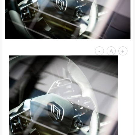
-
A
+